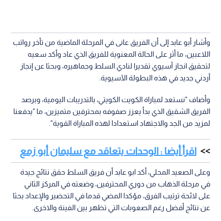
وأشار أبو عابد إلى أن الفريق عانى في المرحلة الماضية من تأخر رواتب
اللاعبين، ما أثر على الحالة المعنوية للفريق الذي عاد وأكد سعيه
لتحقيق انجاز آسيوي تقديرا لنادي السلط وجماهيره، وبحثا عن إنجاز
أردني جديد في هذه البطولة الآسيوية.
وأضاف "نستعد لمباراة الكويت الكويتي، بالتدريبات اليومية، وبرصد
الفريق الشقيق الذي بدأ يعزز صفوفه بمحترفين متميزين، ما "يدفعنا
لمزيد من الجد والاجتهاد استعدادا لهذه المباراة القوية".
اقرأ أيضا : الوحدات يتعاقد مع سليمان أبو زمع
وعلى الصعيد المحلي، أكد ابو عابد أن فريق السلط حقق نتائج جيدة
في مرحلة الذهاب من دوري المحترفين، وضعته في المركز الثاني
على لائحة ترتيب الفرق، مؤكدا المضي قدما في التحضير والإعداد بحثا
عن نتائج أفضل رغم الصعوبات التي تظهر بين الفينة والاخرى.