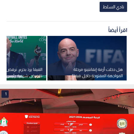
نادي السلط
اقرأ أيضاً
هل دخلت أزمة إنفانتينو مرحلة
الفيفا يرد بحزم: نرفض مح
المواجهة المفتوحة داخل فيفا؟
تقويض شرعية رئيس الاتح
1