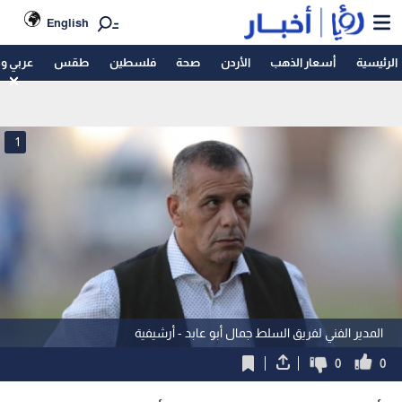
English
الرئيسية
أسعار الذهب
الأردن
صحة
فلسطين
طقس
عربي و
1
المدير الفني لفريق السلط جمال أبو عابد - أرشيفية
0
0