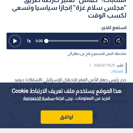
"مجلس سلام غزة" إنجازا سياسيا وتسعى
لكسب الوقت
استمع للخبر:
1
x
0:00
ملاحظة: النص المسموع ناتج عن نظام آلي
نشر :
18:29 2026/8/7
|
فلسطين
حذر رئيس جهاز الأمن العام للاحتلال الإسرائيلي (الشاباك) ديفيد
زيني، خلال اجتماع مجلس الأمن السياسي، من مخاطر خارطة طريق
هذا الموقع يستخدم ملف تعريف الارتباط Cookie
"مجلس سلام غزة"، مؤكدا أن حركة "حماس" تتعامل مع التوصل
لمزيد من المعلومات ، يرجى قراءة
سياسة الخصوصية
إليها باعتباره انتصارا سياسيا يكمل ما وصفته بـ"الانتصار العسكري"
في السابع من أكتوبر، وفقا لما نقلته صحيفة "يديعوت أحرونوت".
اوافق
الرئيسية
عواجل
المباشر
أحدث الأخبار
الأكثر شيوعًا