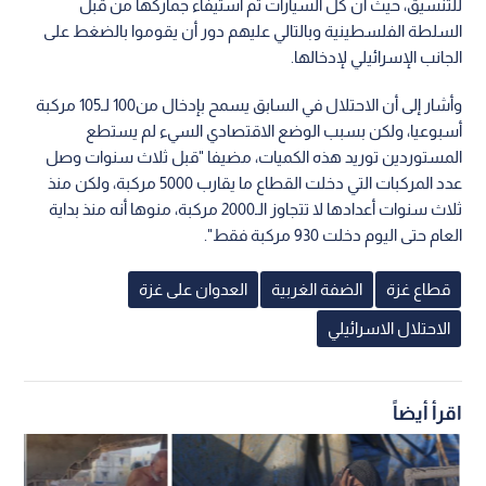
للتنسيق، حيث أن كل السيارات تم استيفاء جماركها من قبل
السلطة الفلسطينية وبالتالي عليهم دور أن يقوموا بالضغط على
الجانب الإسرائيلي لإدخالها.
وأشار إلى أن الاحتلال في السابق يسمح بإدخال من100 لـ105 مركبة
أسبوعيا، ولكن بسبب الوضع الاقتصادي السيء لم يستطع
المستوردين توريد هذه الكميات، مضيفا "قبل ثلاث سنوات وصل
عدد المركبات التي دخلت القطاع ما يقارب 5000 مركبة، ولكن منذ
ثلاث سنوات أعدادها لا تتجاوز الـ2000 مركبة، منوها أنه منذ بداية
العام حتى اليوم دخلت 930 مركبة فقط".
قطاع غزة
الضفة الغربية
العدوان على غزة
الاحتلال الاسرائيلي
اقرأ أيضاً