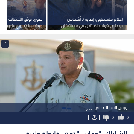
إعلام فلسطيني: إصابة 3 أشخاص
صورة توثق اللحظات الأخي
برصاص قوات الاحتلال في مدينة خان
استخدما كدروع بشرية قب
يونس جنوب قطاع غزة
بغزة
1
رئيس الشاباك دافيد زيني
0
0
الشاباك: "حماس" تعتبر خارطة طريق