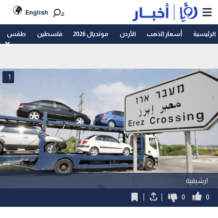
English
الرئيسية
أسعار الذهب
الأردن
مونديال 2026
فلسطين
طقس
1
ارشيفية
0
0