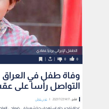
الطفل الإيراني برديا عمادي
0
0
وفاة طفل في العراق ب
التواصل رأسا على عقب.
نشر :
14:17 2021/7/23
|
عربي دولي
غداة تفجير دام استهدف حيا شعبيا في ضواحي العاص