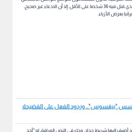
صورة طفل ادعى ناشروها أنها لأحد ضحايا الهجوم الذي قتل فيه 36 شخصا على الأقل. إلا أن الادعاء غير صحيح،
نيا يعرض الأزياء.
لتجسس "بيغسوس".. وردود الفعل على الفضيحة
ضيف إليها شريط حداد. وجاء في النص المرافق له "أحد