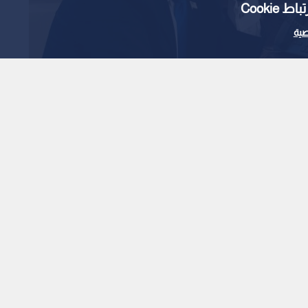
Cooki
ية
خوفا من تعرضها لأكبر
ة الثانية
1
x
0:00