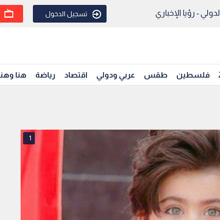
ولي - رؤيا الإخباري
تسجيل الدخول
فلسطين
طقس
عربي ودولي
اقتصاد
رياضة
هنا وهن
1