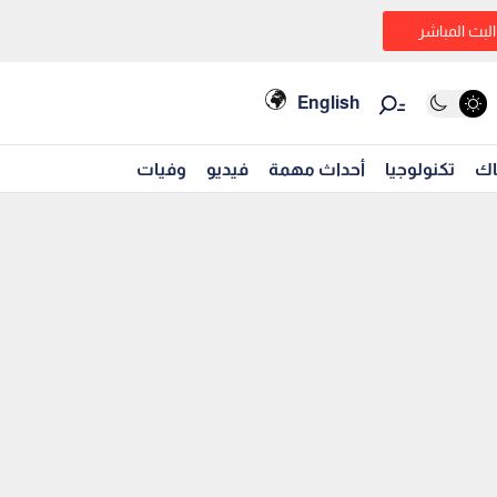
البث المباشر
English
اك
تكنولوجيا
أحداث مهمة
فيديو
وفيات