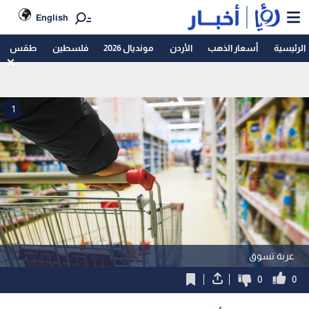
English
الرئيسية
أسعار الذهب
الأردن
مونديال 2026
فلسطين
طقس
1
عربة تسوق
0
0