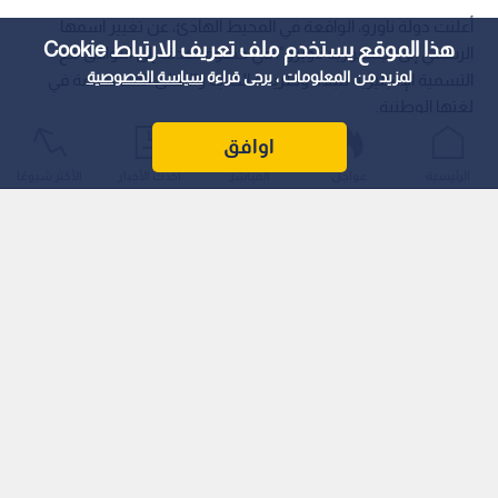
أعلنت دولة ناورو، الواقعة في المحيط الهادئ، عن تغيير اسمها
هذا الموقع يستخدم ملف تعريف الارتباط Cookie
الرسمي إلى "جمهورية ناويرو"، في خطوة تهدف إلى التوافق مع
لمزيد من المعلومات ، يرجى قراءة
سياسة الخصوصية
التسمية الإنجليزية للبلاد وطريقة الكتابة والنطق المستخدمة في
لغتها الوطنية.
اوافق
الرئيسية
عواجل
المباشر
أحدث الأخبار
الأكثر شيوعًا
وأكد رئيس الجمهورية ديفيد أديانغ هذا التغيير الذي أقر البرلمان
تعديلا دستوريا بشأنه في مايو/أيار 2026، ليعيد بذلك الاسم التقليدي
الذي جرى تغييره خلال فترة الحكم الاستعماري الأوروبي قبل أكثر من