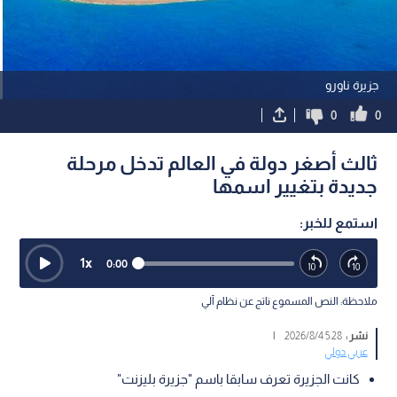
جزيرة ناورو
0
0
ثالث أصغر دولة في العالم تدخل مرحلة
جديدة بتغيير اسمها
استمع للخبر:
1
x
0:00
ملاحظة: النص المسموع ناتج عن نظام آلي
نشر :
5:28 2026/8/4
|
عربي دولي
كانت الجزيرة تعرف سابقا باسم "جزيرة بليزنت"