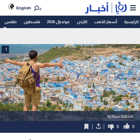
English
الرئيسية
أسعار الذهب
الأردن
مونديال 2026
فلسطين
طقس
1
منطقة سياحية
0
0