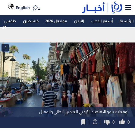
English
الرئيسية
أسعار الذهب
الأردن
مونديال 2026
فلسطين
طقس
1
توقعات بنمو الاقتصاد الأردني للعامين الحالي والمقبل
0
0