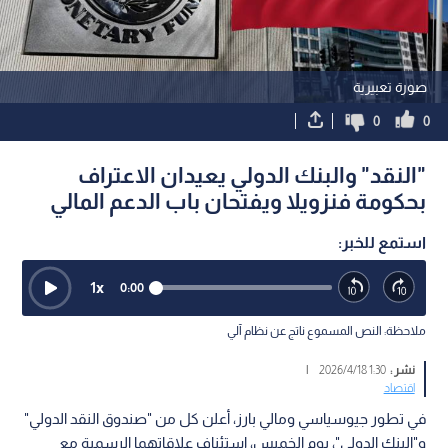
صورة تعبيرية
0
0
"النقد" والبنك الدولي يعيدان الاعتراف
بحكومة فنزويلا ويفتحان باب الدعم المالي
استمع للخبر:
1
x
0:00
ملاحظة: النص المسموع ناتج عن نظام آلي
نشر :
1:30 2026/4/18
|
اقتصاد
في تطور جيوسياسي ومالي بارز، أعلن كل من "صندوق النقد الدولي"
و"البنك الدولي"، يوم الخميس، استئناف علاقاتهما الرسمية مع