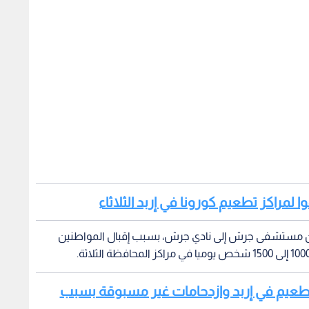
م من مستشفى جرش إلى نادي جرش، بسبب إقبال المواطنين
 التطعيم في إربد وازدحامات غير مسبوقة بسبب