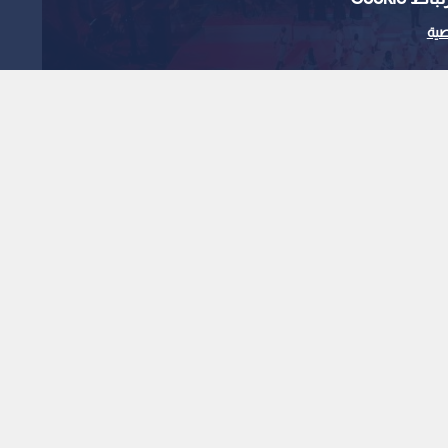
ية
 لـ"رؤيا أخبار" عن
يد بالمهرجان وطاقته
1
x
0:00