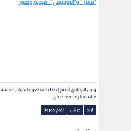
"فايزر" و"التوجيهي".. فيديو وصور
وبين البرماوي أنه تم إعطاء المطعوم للكوادر العامل
فيلادلفيا وجامعة جرش.
اربد
جرش
لقاح كورونا