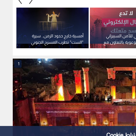
ي للأمن السيبراني
أمسية خارج حدود الزمن.. سيرة
تلفري
وعوية بالتعاون مع
"الست" تطرب المسرح الجنوبي
أمسيا
ش
وتخطف قلوب الأردنيين
خارج م
1
Cooki