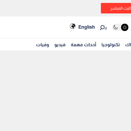
البث المباشر
English
اك
تكنولوجيا
أحداث مهمة
فيديو
وفيات