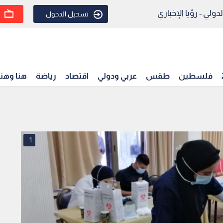
ولي - رؤيا الإخباري
تسجيل الدخول
فلسطين
طقس
عربي ودولي
اقتصاد
رياضة
هنا وهن
1