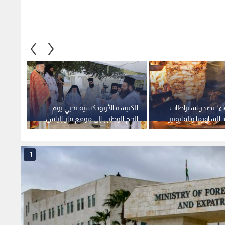
الأثري في عجلون
موسع
1