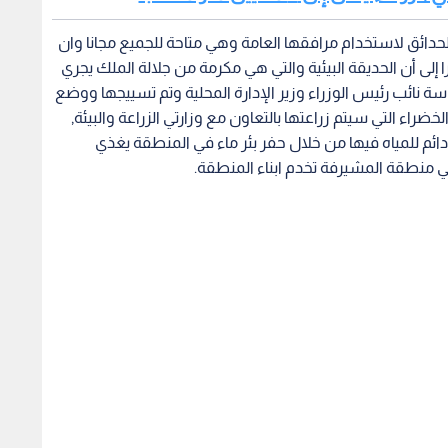
واء" تصدر اشتراطات
الكنيسة الأرثوذكسية تحيي يوم
إزالة 
الشاورما والمايونيز
الحج الوطني إلى موقع مار إلياس
في الر