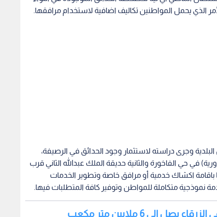
لأمر الذي يحمل المواطنين تكاليف اضافية لاستخدام مرافقها.
لبلدية وجرى دراسته لاستثمار وجود الحدائق في الرصيفة،
ورية) في حي الفاخورة والثانية حديقة الملك عبدالله الثاني قرب
 باقامة اكشاك خدمية أو مرافق خاصة وتطوير الخدمات
ة نموذجية متكاملة للمواطن وتوفير كافة المتطلبات فيها.
 يصل إلى 6 ملايين متر مكعب
حدائق لاستخدام مرافقها العامة وهي متاحة للجميع مجانا وان
إلى أن الحديقة البيئية والتي هي مكرمة من جلالة الملك يجري
 نائب رئيس الوزراء وزير الإدارة المحلية وتم تسييجها ووضع
ضراء التي سيتم زراعتها بالتعاون مع وزارتي الزراعة والبيئة,
دائم للمياه فيها من خلال حفر بئر ماء في المنطقة يغذي
في منطقة المشيرفة تخدم ابناء المنطقة.