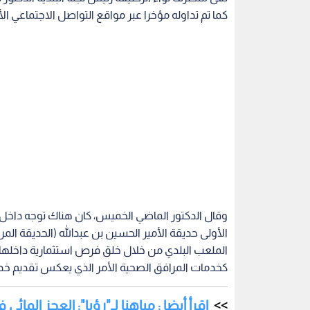
كما تم تداوله مؤخرا عبر مواقع التواصل الاجتماعي ا
وقال الدكتور الماضي الخميس، كان هناك توجه داخل ا
الأولى حديقة الأمير الحسين بن عبدالله (الحديقة المر
الملعب البلدي من خلال خلق فرص استثمارية داخلها
كخدمات المرافق الصحية الأمر الذي يعكس تقديم خدم
اقرأ أيضا : مياهنا لـ"رؤيا": العجز المائي في الزرقاء
واضاف، انه لن يتم بأي حال فرض رسوم على مرتادي ال
جميع الحدائق تحت إشراف وحراسة من البلدية ، مشيرا 
العمل على تجهيزها وهي تحت إشراف لجنة خاصة برئاسة
تصور للأبنية الخدمية التي ستنفذ داخلها والمساحات الخ
اضافة الى وجود تنسيق مع وزارة المياه لإيجاد مصدر 
مرافقها، مشيرا ان دراسة تجري لاقامة حديقة ثالثة 