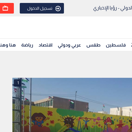
ولي - رؤيا الإخباري
تسجيل الدخول
فلسطين
طقس
عربي ودولي
اقتصاد
رياضة
هنا وهن
1