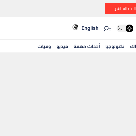
البث المباشر
English
اك
تكنولوجيا
أحداث مهمة
فيديو
وفيات