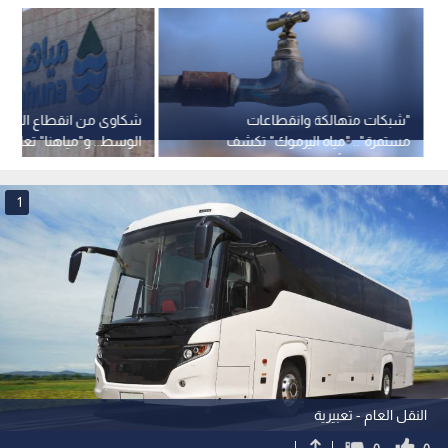
"شبكات متهالكة وانقطاعات
شكاوى من انقطاع المياه
مستمرة".. "مياه اليرموك" تكشف
الوسط.. و"مياهنا" تعلن 
خطتها لحل أزمة المياه بالشمال..
لتحسين التزويد.. فيديو
فيديو
1
النقل العام - تعبيرية