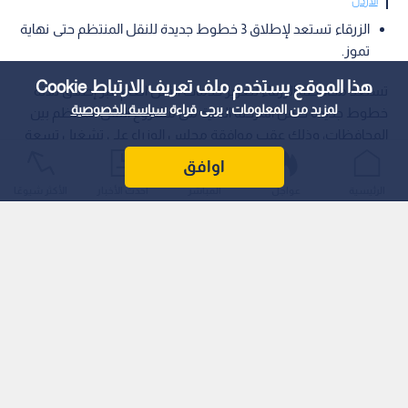
الأردن
الزرقاء تستعد لإطلاق 3 خطوط جديدة للنقل المنتظم حتى نهاية
تموز.
هذا الموقع يستخدم ملف تعريف الارتباط Cookie
تستعد محافظة الزرقاء لتعزيز خدمات النقل العام عبر إطلاق ثلاثة
لمزيد من المعلومات ، يرجى قراءة
سياسة الخصوصية
خطوط جديدة ضمن المرحلة الثانية من مشروع النقل المنتظم بين
المحافظات، وذلك عقب موافقة مجلس الوزراء على تشغيل تسعة
مسارات جديدة باستخدام 210 حافلات حديثة مزودة بأنظمة نقل
اوافق
ذكية.
الرئيسية
عواجل
المباشر
أحدث الأخبار
الأكثر شيوعًا