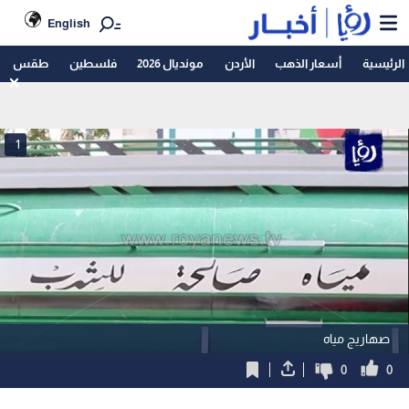
English
الرئيسية
أسعار الذهب
الأردن
مونديال 2026
فلسطين
طقس
1
صهاريج مياه
0
0