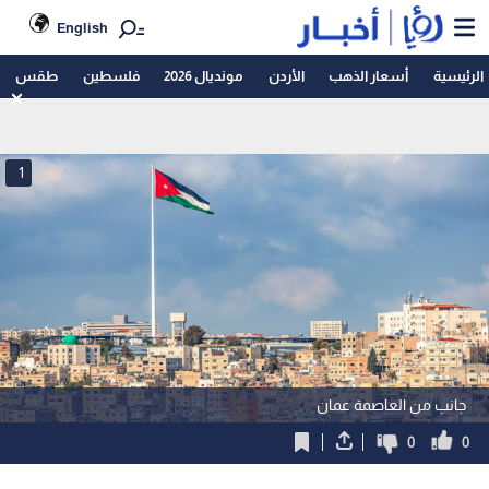
English
الرئيسية
أسعار الذهب
الأردن
مونديال 2026
فلسطين
طقس
1
جانب من العاصمة عمان
0
0