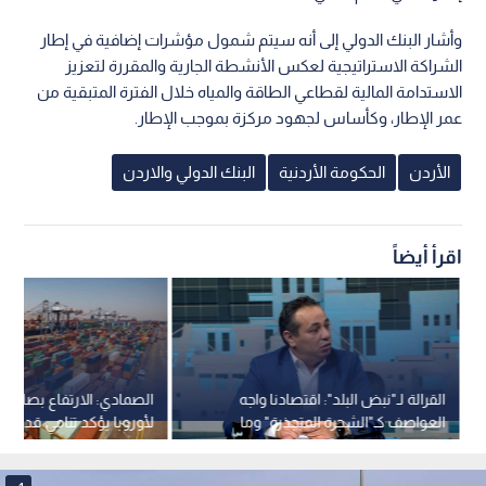
وأشار البنك الدولي إلى أنه سيتم شمول مؤشرات إضافية في إطار
الشراكة الاستراتيجية لعكس الأنشطة الجارية والمقررة لتعزيز
الاستدامة المالية لقطاعي الطاقة والمياه خلال الفترة المتبقية من
عمر الإطار، وكأساس لجهود مركزة بموجب الإطار.
الأردن
الحكومة الأردنية
البنك الدولي والاردن
اقرأ أيضاً
القرالة لـ"نبض البلد": اقتصادنا واجه
الصمادي: الارتفاع بصادرات
العواصف كـ"الشجرة المتجذرة" وما
لأوروبا يؤكد تنامي قدرة ا
نحققه بإمكانياتنا يعد إعجازا.. فيديو
الأردنية على المنافسة بال
العالمية