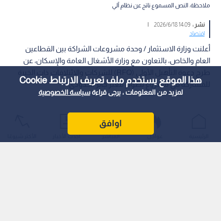
ملاحظة: النص المسموع ناتج عن نظام آلي
نشر :
14:09 2026/6/18
|
اقتصاد
أعلنت وزارة الاستثمار / وحدة مشروعات الشراكة بين القطاعين
العام والخاص، بالتعاون مع وزارة الأشغال العامة والإسكان، عن
طرح دعوة التأهيل الأولي (RFQ) للشركات والائتلافات ذات الخبرة
هذا الموقع يستخدم ملف تعريف الارتباط Cookie
للمشاركة في مشروع تطوير معبر جابر الحدودي.
لمزيد من المعلومات ، يرجى قراءة
سياسة الخصوصية
اوافق
الرئيسية
عواجل
المباشر
أحدث الأخبار
الأكثر شيوعًا