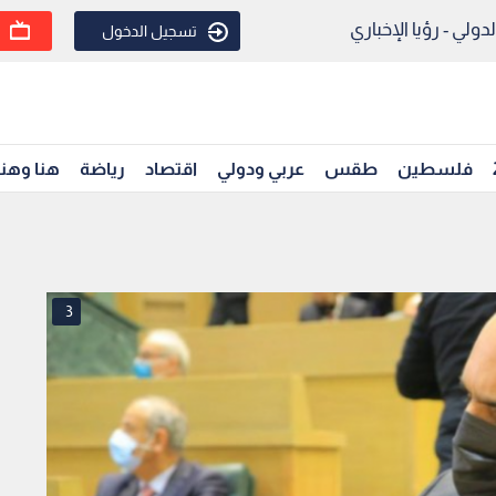
ولي - رؤيا الإخباري
تسجيل الدخول
فلسطين
طقس
عربي ودولي
اقتصاد
رياضة
هنا وهن
3