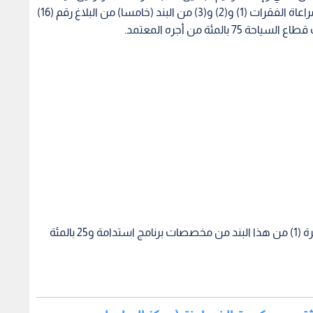
2- يتم دفع 75 بالمئة من النسبة المشار إليها في الفقرة (1) من هذا البند من مخصصات برنامج استدامة و25 بالمئة
ردنيين لا يثقون بحكومة الخصاونة (مركز الدراسات
 البند بمقتضى التعليمات الصادرة عن مدير عام المؤسسة
ثانيا: يعدل البند (أولا) من البلاغ رقم (17) لسنة 2020 على النحو التالي:1- بإلغاء نص البند (ب) من الفقرة (1) منه
والاستعاضة عنه بالنص التالي:ب- يكون الحد الأقصى للتمويل 1000 دينار شهريا عن كل عامل من قطاعي النقل