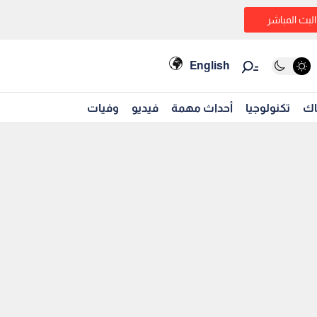
البث المباشر
English
اك
تكنولوجيا
أحداث مهمة
فيديو
وفيات