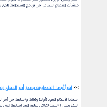
منشآت القطاع السياحي من برنامج (استدامة) الذي تق
اقرأ أيضا : الخصاونة يصدر أمر الدفاع رقم (30) - تف
البلاغ رقم (11) لسنة 2020 بإضافة البن
لسنة 2020، يخصص للمؤمن عليه العامل في منشآت قطاع السياحة 75 بالمئة من أجره المعتمد.