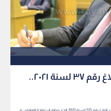
رئيس الوزراء يصدر البلاغ رقم ٣٧ لسنة ٢٠٢١..
أصدر رئيس الوزراء الدكتور بشر الخصاونة، اليوم الثلاثاء، البلاغ رقم (37) لسنة 2021 الذي ينظم استفادة العاملين في