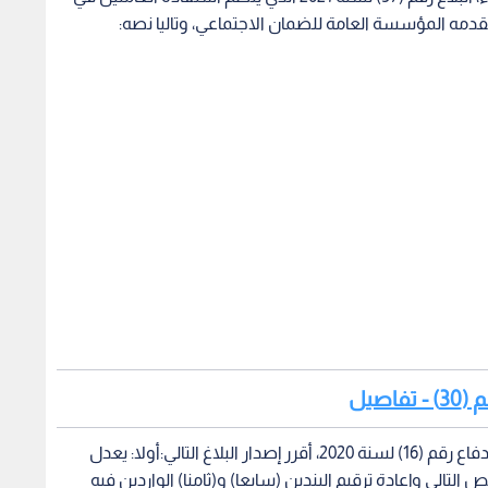
دمه المؤسسة العامة للضمان الاجتماعي، وتاليا نصه:
اصيل
استنادا لأحكام البنود (أولا) و(ثالثا) و(سابعا) من أمر الدفاع رقم (16) لسنة 2020، أقرر إصدار البلاغ التالي:أولا: يعدل
د (سابعا) إليه بالنص التالي وإعادة ترقيم البندين (سابعا) و(ثامنا) الواردين فيه
ليصبحا (ثامنا) و(تاسعا) منه على التوالي:سابعا: 1- مع مراعاة الفقرات (1) و(2) و(3) من البند (خامسا) من البلاغ رقم (16)