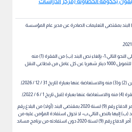
ثالثا: تعدل الفقرة (7) المضافة إلى البند (خامسا) من أمر الدفاع رقم (9) لسنة 2020 بمقتضي البند (أولا) من البلاغ رقم
) وإضافة البند (ب) إليها بالنص التالي:ب- لا تحول استفادة المؤمن عليه من
برنامج مساند (1) وبرنامج مساند (2) المقررين بموجب أمر الدفاع رقم (9) لسنة 2020 دون استفادته من برنامج مساند
دفاع رقم (24) لسنة 2020 بإضافة البند (سابعا) إليه بالنص التالي وإعادة ترقيم البند (سابعا) منه ليصبح
في الضمان الاجتماعي والذي تخلف عن تسديد كامل الاشتراكات
أو أي جزء منها عن الفترة من 1 / 3 / 2020 ولغاية 1 / 5 / 2021 من الفوائد المترتبة على المبالغ غير المسددة شريطة
عي التعليمات اللازمة لتنفيذ أحكام هذا البلاغ.
 بلاغات يصدرها لهذه الغاية.