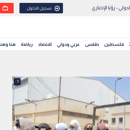
ولي - رؤيا الإخباري
تسجيل الدخول
فلسطين
طقس
عربي ودولي
اقتصاد
رياضة
هنا وهن
1