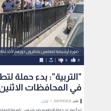
صورة أرشيفية لمعلمين ينتظرون دورهم لأخذ لقاح 
0
0
"التربية": بدء حملة لت
في المحافظات الاثنين
نشر :
16:32 2021/5/16
|
الأردن
تبدأ يوم غد حملة التطعيم ضد فيروس كورونا للمعلم