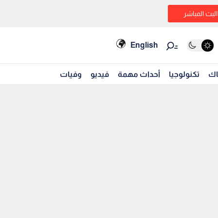
البث المباشر
English
اك
تكنولوجيا
أحداث مهمة
فيديو
وفيات