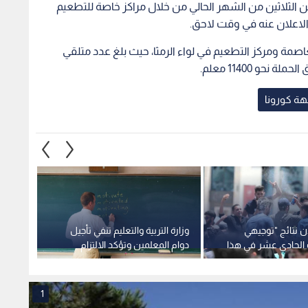
 الثلاثين من الشهر الحالي من خلال مراكز خاصة للتطعيم
الاعلان عنه في وقت لاحق.
صمة ومركز التطعيم في لواء الرمثا، حيث بلغ عدد متلقي
و 11400 معلم.
هة كورونا
لان نتائج "توجيهي
وزارة التربية والتعليم تنفي تأجيل
الحياصا
صف الحادي عشر في هذا
دوام المعلمين وتؤكد الالتزام
لوجود 
بالتقويم المدرسي
بمبحث ا
1