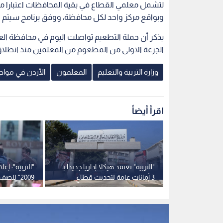
لتشمل معلمي القطاع في بقية المحافظات اعتبارا من
وبواقع مركز واحد لكل محافظة، ووفق برنامج سيتم 
يذكر أن حملة التطعيم تواصلت اليوم في محافظة العا
الجرعة الاولى من المطعوم من المعلمين منذ انطلاق الحملة نح
وزارة التربية والتعليم
المعلمون
الأردن في مواج
اقرأ أيضاً
ربية" بشأن
"التربية" تعتمد هيكلا إداريا جديدا بـ
"التربية": إع
بدء العام الدراسي 2026-2027
3 أمانات عامة لتحديث قطاع
2009" لل
التعليم
الموعد