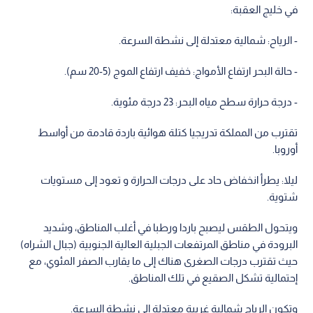
في خليج العقبة:
- الرياح: شمالية معتدلة إلى نشطة السرعة.
- حالة البحر ارتفاع الأمواج: خفيف ارتفاع الموج (5-20 سم).
- درجة حرارة سطح مياه البحر: 23 درجة مئوية.
تقترب من المملكة تدريجيا كتلة هوائية باردة قادمة من أواسط
أوروبا.
ليلا: يطرأ انخفاض حاد على درجات الحرارة و تعود إلى مستويات
شتوية.
ويتحول الطقس ليصبح باردا ورطبا في أغلب المناطق، وشديد
البرودة في مناطق المرتفعات الجبلية العالية الجنوبية (جبال الشراه)
حيث تقترب درجات الصغرى هناك إلى ما يقارب الصفر المئوي، مع
إحتمالية تشكل الصقيع في تلك المناطق.
وتكون الرياح شمالية غربية معتدلة الى نشطة السرعة.