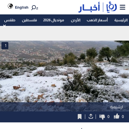
English
الرئيسية
أسعار الذهب
الأردن
مونديال 2026
فلسطين
طقس
1
ارشيفية
0
0