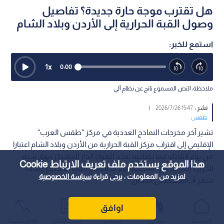
هل تقترب موجة حارة جديدة؟ تفاصيل
وصول القبة الحرارية إلى الأردن وبلاد الشام
استمع للخبر:
1
x
0:00
ملاحظة: النص المسموع ناتج عن نظام آلي
نشر :
15:47 2026/7/26
|
طقس
تشير آخر مخرجات النماذج العددية في مركز "طقس العرب"
الإقليمي إلى اقتراب مركز القبة الحرارية من الأردن وبلاد الشام اعتبارا
من يوم الثلاثاء؛ مما يصاحبه تمدد للهواء الحار المتمركز فوق شبه
هذا الموقع يستخدم ملف تعريف الارتباط Cookie
الجزيرة العربية نحو المنطقة، ولا سيما مع نهاية الأسبوع وبداية
لمزيد من المعلومات ، يرجى قراءة
سياسة الخصوصية
شهر آب/أغسطس المقبل.
اوافق
الرئيسية
عواجل
المباشر
أحدث الأخبار
الأكثر شيوعًا