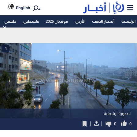
English
الرئيسية
أسعار الذهب
الأردن
مونديال 2026
فلسطين
طقس
1
الصورة ارشيفية
0
0