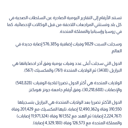
تستند الأرقام إلى التقارير اليومية الصادرة عن السلطات الصحية في
كل بلد وتستثني المراجعات اللاحقة من قبل الوكالات الإحصائية، كما
في روسيا وإسبانيا والمملكة المتحدة.
وسجلت السبت 9829 وفيات إضافية و576,385 إصابة جديدة في
العالم.
الدول التي سجلت أعلى عدد وفيات يومية وفق آخر احصاءاتها هي
البرازيل (3438) ثم الولايات المتحدة (761) والمكسيك (567).
الولايات المتحدة هي أكثر الدول تضررا لناحية الوفيات (548,828)
والإصابات (30,218,688)، وفق أرقام جامعة جونز هوبكنز.
الدول الأكثر تضررا بعد الولايات المتحدة هي البرازيل بتسجيلها
310,550 وفاة و12,490,362 إصابة، تليها المكسيك مع 201,429 وفاة
(2,224,767 إصابة) ثم الهند مع 161,552 وفاة (11,971,324 إصابات)
والمملكة المتحدة مع 126,573 وفاة (4,329,180 إصابة).