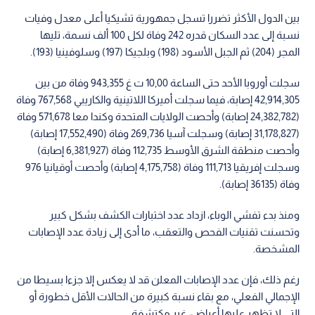
بين الدول الأكثر تضررا تسجل جمهورية تشيكيا أعلى معدل وفيات
نسبة إلى عدد السكان قدره 242 وفاة لكل 100 ألف نسمة، تليها
المجر (204) ثم الجبل الأسود (198) وبلجيكا (197) وسلوفينيا (193).
سجلت أوروبا الأحد حتى الساعة 10,00 ت غ 943,355 وفاة من بين
42,914,305 إصابة، فيما سجلت أميركا اللاتينية والكاريبي 767,568 وفاة
(24,382,782 إصابة) وأحصت الولايات المتحدة وكندا معا 571,678 وفاة
(31,178,827 إصابة) وسجلت آسيا 269,736 وفاة (17,552,490 إصابة)
وأحصت منطقة الشرق الأوسط 112,735 وفاة (6,381,927 إصابة)
وسجلت إفريقيا 111,713 وفاة (4,175,758 إصابة) وأحصت أوقيانيا 976
وفاة (36135 إصابة).
ومنذ بدء تفشي الوباء، ازداد عدد اختبارات الكشف بشكل كبير
وتحسنت تقنيات الفحص والتعقب، ما أدى إلى زيادة عدد الإصابات
المشخصة.
رغم ذلك، فإن عدد الإصابات المعلن قد لا يعكس إلا جزءا بسيطا من
الإجمالي الفعلي، مع بقاء نسبة كبيرة من الحالات الأقل خطورة أو
التي لا تظهر عليها أعراض، غير مكتشفة.