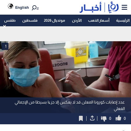
English
الرئيسية
أسعار الذهب
الأردن
مونديال 2026
فلسطين
طقس
1
عدد إصابات كورونا المعلن قد لا يعكس إلا جزءا بسيطا من الإجمالي
الفعلي
0
0