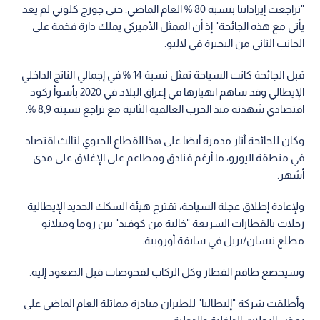
"تراجعت إيراداتنا بنسبة 80 % العام الماضي. حتى جورج كلوني لم يعد
يأتي مع هذه الجائحة" إذ أن الممثل الأميركي يملك دارة فخمة على
الجانب الثاني من البحيرة في لاليو.
قبل الجائحة كانت السياحة تمثل نسبة 14 % في إجمالي الناتج الداخلي
الإيطالي وقد ساهم انهيارها في إغراق البلاد في 2020 بأسوأ ركود
اقتصادي شهدته منذ الحرب العالمية الثانية مع تراجع نسبته 8,9 %.
وكان للجائحة آثار مدمرة أيضا على هذا القطاع الحيوي لثالث اقتصاد
في منطقة اليورو، ما أرغم فنادق ومطاعم على الإغلاق على مدى
أشهر.
ولإعادة إطلاق عجلة السياحة، تقترح هيئة السكك الحديد الإيطالية
رحلات بالقطارات السريعة "خالية من كوفيد" بين روما وميلانو
مطلع نيسان/بريل في سابقة أوروبية.
وسيخضع طاقم القطار وكل الركاب لفحوصات قبل الصعود إليه.
وأطلقت شركة "إليطاليا" للطيران مبادرة مماثلة العام الماضي على