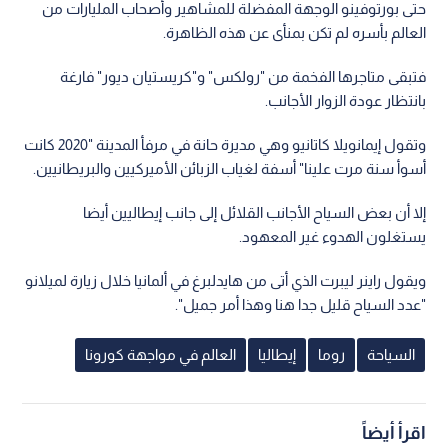
حتى بورتوفينو الوجهة المفضلة للمشاهير وأصحاب المليارات من
العالم بأسره لم تكن بمنأى عن هذه الظاهرة.
فتبقى متاجرها الفخمة من "رولكس" و"كريستيان ديور" فارغة
بانتظار عودة الزوار الأجانب.
وتقول إيمانويلا كاتانيو وهي مديرة حانة في مرفأ المدينة "2020 كانت
أسوأ سنة مرت علينا" أسفة لغياب الزبائن الأميركيين والبريطانيين.
إلا أن بعض السياح الأجانب القلائل إلى جانب إيطاليين أيضا
يستغلون الهدوء غير المعهود.
ويقول راينر ليبرت الذي أتى من هايدلبرغ في ألمانيا خلال زيارة لميلانو
"عدد السياح قليل جدا هنا وهذا أمر جميل".
السياحة
روما
إيطاليا
العالم في مواجهة كورونا
اقرأ أيضاً