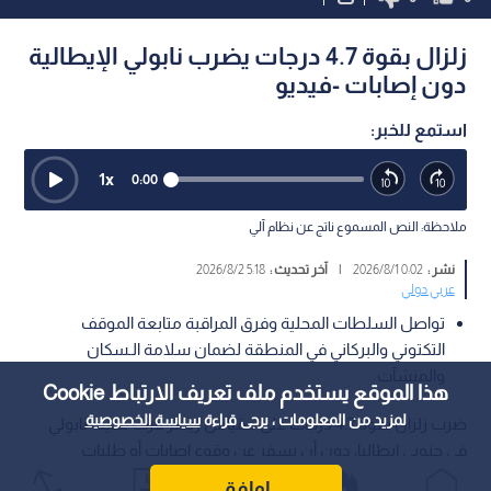
زلزال بقوة 4.7 درجات يضرب نابولي الإيطالية
دون إصابات -فيديو
استمع للخبر:
1
x
0:00
ملاحظة: النص المسموع ناتج عن نظام آلي
نشر :
0:02 2026/8/1
|
آخر تحديث :
5:18 2026/8/2
عربي دولي
تواصل السلطات المحلية وفرق المراقبة متابعة الموقف
التكتوني والبركاني في المنطقة لضمان سلامة الـسكان
والمنشآت
هذا الموقع يستخدم ملف تعريف الارتباط Cookie
لمزيد من المعلومات ، يرجى قراءة
سياسة الخصوصية
ضرب زلزال بقوة 4.7 درجات على مقياس ريختر قرب مدينة نابولي
في جنوبي إيطاليا، دون أن يسفر عن وقوع إصابات أو طلبات
مساعدة طارئة من المواطنين.
اوافق