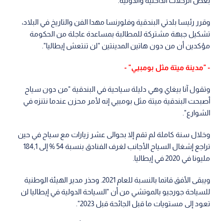
بعض الرحلات الداخلية والدولية.
وقرر رئيسا بلدتي البندقية وفلورنسا مهدا الفن والتاريخ في البلاد،
تشكيل جبهة مشتركة للمطالبة بمساعدة عاجلة من الحكومة
مؤكدين أن من دون هاتين المدينتين "لن تنتعش إيطاليا".
- "مدينة ميتة مثل بومبيي" -
وتقول آنا بيغاي وهي دليلة سياحية في البندقية "من دون سياح
أصبحت البندقية ميتة مثل بومبيي إنه لأمر محزن عندما نتنزه في
الشوارع".
وخلال سنة كاملة لم تقم إلا بحوالى عشر زيارات مع سياح في حين
تراجع إشغال السياح الأجانب لغرف الفنادق بنسبة 54 % إلى 184,1
مليونا في 2020 في إيطاليا.
ويبقى الأفق قاتما بالنسبة للعام 2021. وحذر مدير الهيئة الوطنية
للسياحة جورجيو بالموتشي من أن "السياحة الدولية في إيطاليا لن
تعود إلى مستويات ما قبل الجائحة قبل 2023".