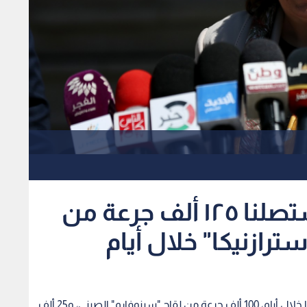
الصحة الفلسطينية: ستصلنا ١٢٥ ألف جرعة من
رازنيكا" خلال أيام
قالت وزيرة الصحة الفلسطينية مي الكيلة، إنه ستصلنا خلال أيام، 100 ألف جرعة من لقاح "سينوفارم" الصيني، و25 ألف