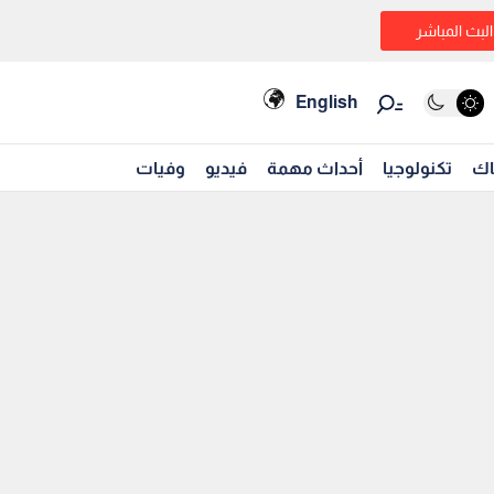
البث المباشر
English
اك
تكنولوجيا
أحداث مهمة
فيديو
وفيات