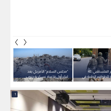
الهلال الأحمر الفلسطيني: 48
"مجلس السلام" الأمريكي يعد
إصابة 
 للطواقم الطبية في
لبناء أول قاعدة عسكرية جنوب
مواطن
 لقوات الاحتلال في
قطاع غزة
الاحتلا
 عقب
1