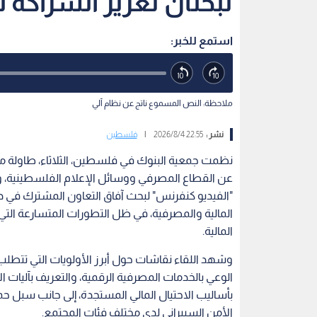
تبحثان تعزيز الشراكة 
استمع للخبر:
ملاحظة: النص المسموع ناتج عن نظام آلي
نشر :
22:55 2026/8/4
|
فلسطين
نظمت جمعية البنوك في فلسطين، الثلاثاء، طاولة مس
عن القطاع المصرفي ووسائل الإعلام الفلسطينية، و
"الفيديو كنفرنس" لبحث آفاق التعاون المشترك في دعم
المالية والمصرفية، في ظل التطورات المتسارعة ال
المالية.
وشهد اللقاء نقاشات حول أبرز الأولويات التي تتطلب 
الوعي بالخدمات المصرفية الرقمية، والتعريف بآليات ا
بأساليب الاحتيال المالي المستجدة، إلى جانب سبل حم
الأمن السيبراني لدى مختلف فئات المجتمع.