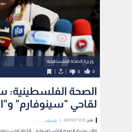
وزيرة الصحة الفلسطينية
0
0
لقاحي "سينوفارم" و"است
نشر :
12:33 2021/3/27
|
فلسطين