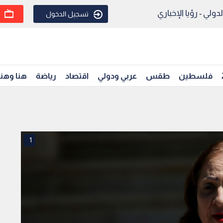
ولي - رؤيا الإخباري
تسجيل الدخول
فلسطين
طقس
عربي ودولي
اقتصاد
رياضة
هنا وهن
1