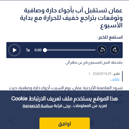
عمان تستقبل آب بأجواء حارة وصافية
وتوقعات بتراجع خفيف للحرارة مع بداية
الأسبوع
استمع للخبر:
1
x
0:00
ملاحظة: النص المسموع ناتج عن نظام آلي
نشر :
6:29 2026/8/1
|
طقس
تسود العاصمة الأردنية عمان، يوم السبت، أجواء حارة وصافية، حيث
تسجل درجات الحرارة العظمى 36 درجة مئوية خلال ساعات النهار،
هذا الموقع يستخدم ملف تعريف الارتباط Cookie
تهبط ليلا إلى 24 درجة مئوية مع بقاء الأجواء صافية.
لمزيد من المعلومات ، يرجى قراءة
سياسة الخصوصية
اوافق