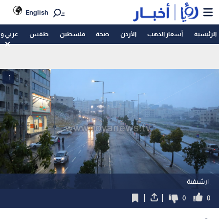
English
الرئيسية
أسعار الذهب
الأردن
صحة
فلسطين
طقس
عربي و
1
ارشيفية
0
0