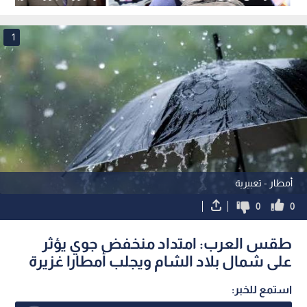
والعقبة
1
أمطار - تعبيرية
0
0
طقس العرب: امتداد منخفض جوي يؤثر
على شمال بلاد الشام ويجلب أمطارا غزيرة
استمع للخبر: