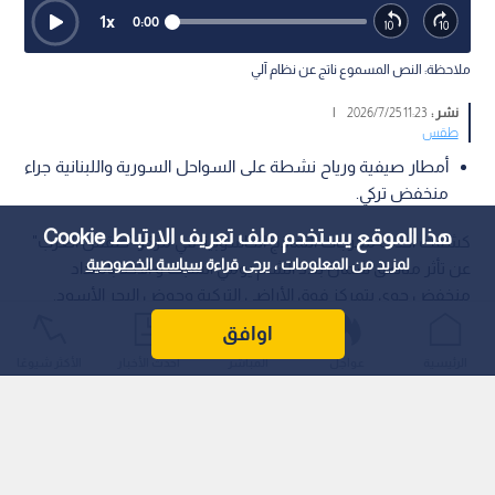
1
x
0:00
ملاحظة: النص المسموع ناتج عن نظام آلي
نشر :
11:23 2026/7/25
|
طقس
أمطار صيفية ورياح نشطة على السواحل السورية واللبنانية جراء
منخفض تركي.
هذا الموقع يستخدم ملف تعريف الارتباط Cookie
كشفت أحدث مخرجات النماذج الحاسوبية في مركز "طقس العرب"
لمزيد من المعلومات ، يرجى قراءة
سياسة الخصوصية
عن تأثر مناطق شمال بلاد الشام يومي السبت و الأحد بامتداد
منخفض جوي يتمركز فوق الأراضي التركية وحوض البحر الأسود.
اوافق
الرئيسية
عواجل
المباشر
أحدث الأخبار
الأكثر شيوعًا