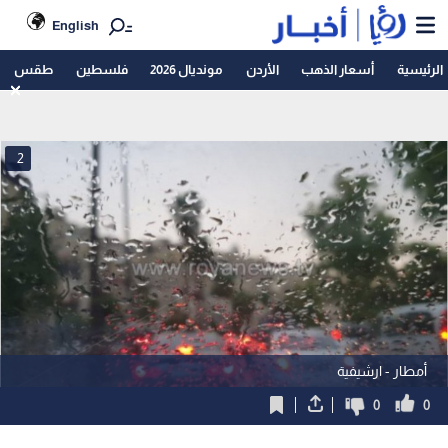
English
الرئيسية
أسعار الذهب
الأردن
مونديال 2026
فلسطين
طقس
2
أمطار - ارشيفية
0
0