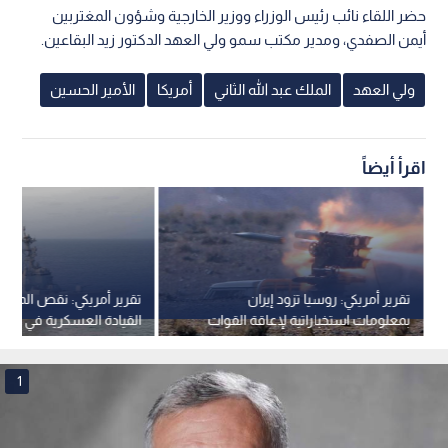
حضر اللقاء نائب رئيس الوزراء ووزير الخارجية وشؤون المغتربين
أيمن الصفدي، ومدير مكتب سمو ولي العهد الدكتور زيد البقاعين.
ولي العهد
الملك عبد الله الثاني
أمريكا
الأمير الحسين
اقرأ أيضاً
تقرير أمريكي: روسيا تزود إيران
تقرير أمريكي: نقص المدم
بمعلومات استخباراتية لإعاقة القوات
القيادة العسكرية في أوروب
الأمريكية
بين حماية الولايات المتحدة
1