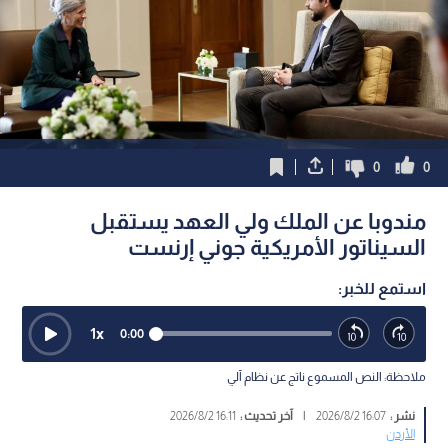
0
0
مندوبا عن الملك ولي العهد يستقبل
السيناتور الأمريكية جوني إرنست
استمع للخبر:
1
x
0:00
ملاحظة: النص المسموع ناتج عن نظام آلي
نشر :
16:07 2026/8/2
|
آخر تحديث :
16:11 2026/8/2
الأردن