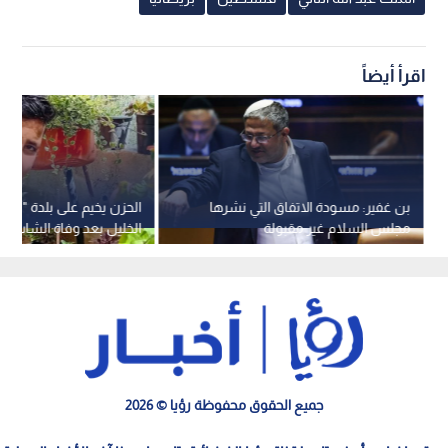
اقرأ أيضاً
بن غفير: مسودة الاتفاق التي نشرها
الحزن يخيم على بلدة "ترقو
مجلس السلام غير مقبولة
الخليل بعد وفاة الشاب م
الدبابسة
جميع الحقوق محفوظة رؤيا © 2026