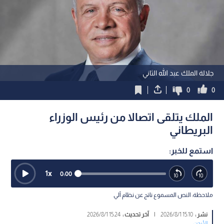
جلالة الملك عبد الله الثاني
0
0
الملك يتلقى اتصالا من رئيس الوزراء
البريطاني
استمع للخبر:
1
x
0:00
ملاحظة: النص المسموع ناتج عن نظام آلي
نشر :
15:10 2026/8/1
|
آخر تحديث :
15:24 2026/8/1
الأردن