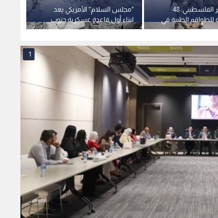
الهلال الأحمر الفلسطيني: 48
"مجلس السلام" الأمريكي يعد
إصابة 
 للطواقم الطبية في
لبناء أول قاعدة عسكرية جنوب
مواطن
 لقوات الاحتلال في
قطاع غزة
الاحتلا
 عقب
1