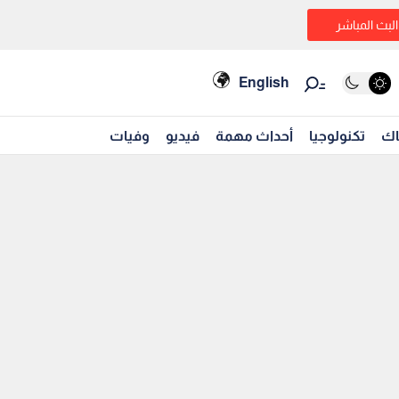
البث المباشر
English
اك
تكنولوجيا
أحداث مهمة
فيديو
وفيات