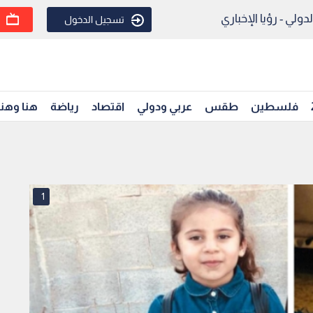
ولي - رؤيا الإخباري
تسجيل الدخول
فلسطين
طقس
عربي ودولي
اقتصاد
رياضة
هنا وهن
1