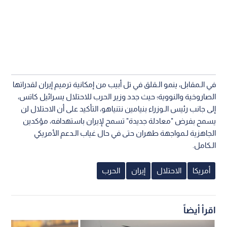
في الـمقابل، ينمو الـقلق في تل أبيب من إمكانية ترميم إيران لقدراتها
الصاروخية والنووية؛ حيث جدد وزير الحرب للاحتلال يسرائيل كاتس،
إلى جانب رئيس الـوزراء بنيامين نتنياهو، التأكيد على أن الاحتلال لن
يسمح بفرض "معادلة جديدة" تسمح لإيران باستهدافه، مؤكدين
الجاهزية لـمواجهة طهران حتى في حال غياب الـدعم الأمريكي
الـكامل.
أمريكا
الاحتلال
إيران
الحرب
اقرأ أيضاً