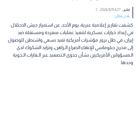
نشر :
4:27 2026/8/9
|
عربي دولي
كشفت تقارير إعلامية عبرية، يوم الأحد، عن استمرار جيش الاحتلال
في إعداد خيارات عسكرية لتنفيذ عمليات منفردة ومستقلة ضد
إيران، في ظل بروز مؤشرات أمريكية تفيد بسعي واشنطن للوصول
إلى مخرج دبلوماسي للإنهاء الصراع الـراهن، وتزايد الشكوك لدى
الـمسؤولين الأمريكيين بشأن جدوى الـتصعيد عبر الـغارات الـجوية
وحدها.