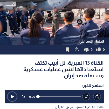
الطيران الإسرائيلي
0
0
القناة 13 العبرية: تل أبيب تكثف
استعداداتها لشن عمليات عسكرية
مستقلة ضد إيران
استمع للخبر:
1
x
0:00
ملاحظة: النص المسموع ناتج عن نظام آلي