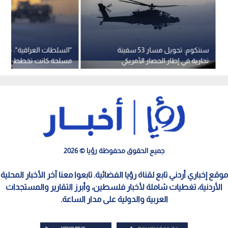
سنتكوم: تحويل مسار 53 سفينة
"السلطات العراقية": تفك
تجارية في إطار الحصار الأمريكي
مسلحة كانت تخطط لشن
المفروض على إيران
بطائرات مسيرة
جميع الحقوق محفوظة رؤيا © 2026
موقع إخباري أردني تابع لقناة رؤيا الفضائية. تابعوا معنا آخر الأخبار المحلية
الأردنية، تغطيات شاملة لأخبار فلسطين، وأبرز التقارير والمستجدات
العربية والدولية على مدار الساعة.