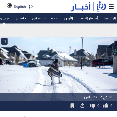
English
الرئيسية
أسعار الذهب
الأردن
صحة
فلسطين
طقس
عربي و
1
الثلوج في تكساس
0
0