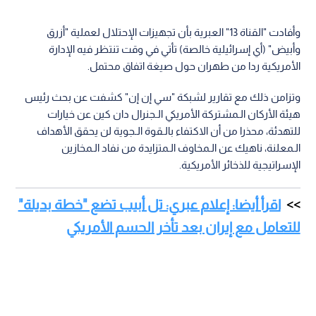
وأفادت "القناة 13" العبرية بأن تجهيزات الإحتلال لعملية "أزرق
وأبيض" (أي إسرائيلية خالصة) تأتي في وقت تنتظر فيه الإدارة
الأمريكية ردا من طهران حول صيغة اتفاق محتمل.
وتزامن ذلك مع تقارير لشبكة "سي إن إن" كشفت عن بحث رئيس
هيئة الأركان الـمشتركة الأمريكي الـجنرال دان كين عن خيارات
للتهدئة، محذرا من أن الاكتفاء بالـقوة الـجوية لن يحقق الأهداف
الـمعلنة، ناهيك عن الـمخاوف الـمتزايدة من نفاد الـمخازين
الإسراتيجية للذخائر الأمريكية.
اقرأ أيضا: إعلام عبري: تل أبيب تضع "خطة بديلة"
للتعامل مع إيران بعد تأخر الحسم الأمريكي