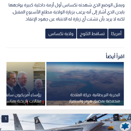
ويمثل الوضع الذي شهدته تكساس أول أزمة داخلية كبيرة يواجهها
بايدن الذي أشار إلى أنه يرغب بزيارة الولاية مطلع الأسبوع المقبل،
لكنه لا يريد بأن تشتت أي زيارة له الانتباه عن جهود الإنقاذ.
أمريكا
تساقط الثلوج
ولاية تكساس
اقرأ أيضاً
البحرية البريطانية: حركة الملاحة
رؤساء أمريكيون سابقون 
منخفضة بمضيق هرمز واستمرار
مضايقات الحرس الثوري
لتأسيس أمريكا دون ذكر 
1