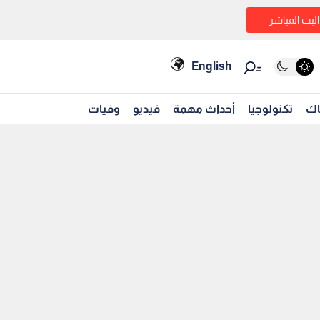
البث المباشر
English
اك
تكنولوجيا
أحداث مهمة
فيديو
وفيات