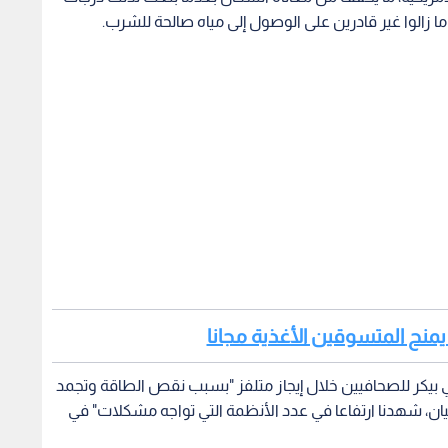
ما زالوا غير قادرين على الوصول إلى مياه صالحة للشرب.
 يمنح المتسوقين الأغذية مجانا
بي بيكر للصحافيين خلال إيجاز متلفز "بسبب نقص الطاقة وتجمد
ن، شهدنا ارتفاعا في عدد الأنظمة التي تواجه مشكلات" في
وأشار إلى أن 14,3 مليون من سكان الولاية البالغ عددهم نحو 29 مليونا تأثروا بمشاكل المياه، في وقت وزع