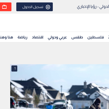
ولي - رؤيا الإخباري
تسجيل الدخول
فلسطين
طقس
عربي ودولي
اقتصاد
رياضة
هنا وهن
1