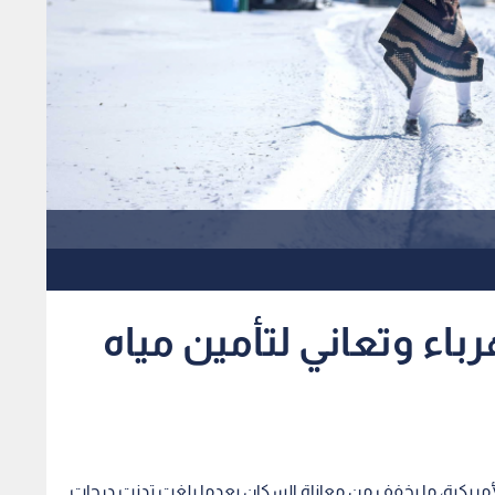
ء وتعاني لتأمين مياه
لأمريكية، ما يخفف من معاناة السكان بعدما بلغت تدنت درجات