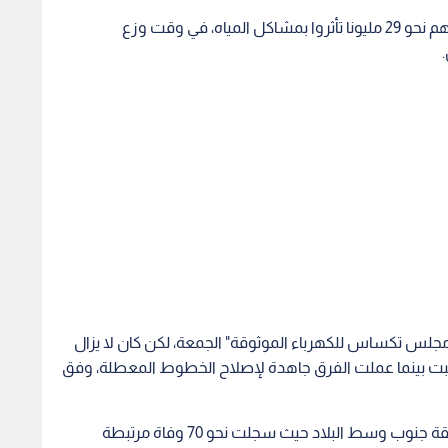
مجلس تكساس للكهرباء الموثوقة" الجمعة، لكن كان لا يزال
باء السبت بينما عملت الفرق جاهدة لإصلاح الخطوط المعطلة، وفق
وفي وقت اتضحت حصيلة ضحايا موجة البرد في منطقة جنوب وسط البلاد حيث سجلت نحو 70 وفاة مرتبطة
تضررا.
 الطوارئ الفدرالية جهود الإنقاذ في الحالات الطارئة وتسريع
 يواجهها بايدن الذي أشار إلى أنه يرغب بزيارة الولاية
له الانتباه عن جهود الإنقاذ.