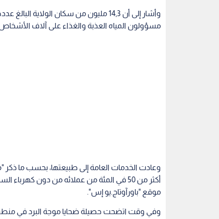
وعادت الخدمات العامة إلى طبيعتها، بحسب ما ذكر "
أكثر من 50 في المئة من عملائه من دون كهر
موقع "باورآوتاج.يو إس".
بالطقس، أصدر الرئيس الأميركي جو بايدن إعلان طوارئ لـ77 من مقاطعات تكساس الأكثر 
ويسمح الإعلان بأن تنسق وزارة الداخلية ووكالة إدارة
إيصال المساعدات.
ويمثل الوضع الذي شهدته تكساس أول أزمة داخلية كبيرة
مطلع الأسبوع المقبل، لكنه لا يريد بأن تشتت أي زيارة 
أمريكا
تساقط الثلوج
ولاية تكساس