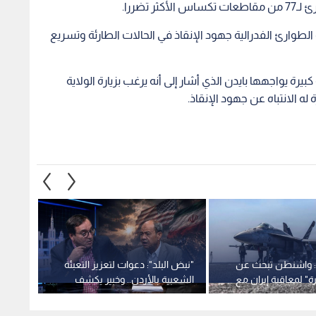
ي: واشنطن تبحث عن
"نبض البلد": دعوات لتعزيز التعبئة
روبيو:
ة" لمعاقبة إيران مع
الشعبية بالأردن.. وخبير يكشف
اتفاق
 شهرها السادس
تحديات الاتفاق الأمريكي الإيراني
القريب
1