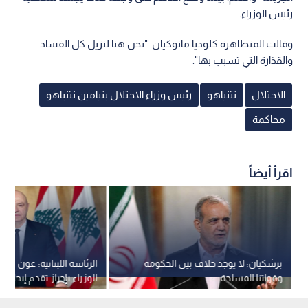
رئيس الوزراء.
وقالت المتظاهرة كلوديا مانوكيان: "نحن هنا لنزيل كل الفساد
والقذارة التي تسبب بها".
الاحتلال
نتنياهو
رئيس وزراء الاحتلال بنيامين نتنياهو
محاكمة
اقرأ أيضاً
بزشكيان: لا يوجد خلاف بين الحكومة
الرئاسة اللبنانية: عون يب
وقواتنا المسلحة
الوزراء بإحراز تقدم إيجابي 
مفاوضات روما