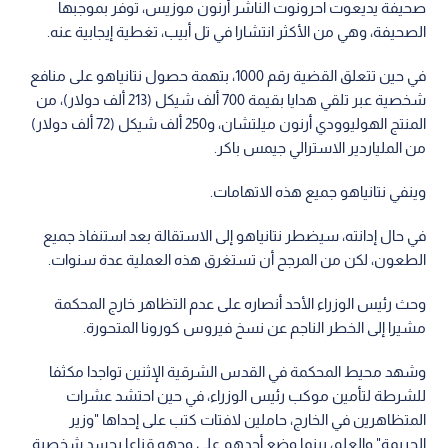
صحيفة يديعوت احرونوت الناشر أرنون موزيس، توفر بموجبها
الصحيفة، وهي من الأكثر انتشارا في تل أبيب، تغطية إيجابية عنه.
في حين تتعلق القضية رقم 1000، بتهمة حصول نتانياهو على منافع
شخصية عبر تلقي هدايا بقيمة 700 ألف شيكل (213 ألف دولار)، من
المنتج الهوليوودي أرنون ميلتشان، و250 ألف شيكل (72 ألف دولار)
من الملياردير الاسترالي جيمس باكر.
وينفي نتانياهو جميع هذه الاتهامات.
في حال إدانته، سيضطر نتانياهو إلى الاستقالة بعد استنفاذ جميع
الطعون، لكن من المرجح أن تستغرق هذه العملية عدة سنوات.
وحث رئيس الوزراء الأحد أنصاره على عدم التظاهر خارج المحكمة
مشيرا إلى الخطر الناجم عن نسخ فيروس كورونا المتحورة.
وشهد محيط المحكمة في القدس الشرقية الإثنين تواجدا مكثفا
للشرطة لتأمين موكب رئيس الوزراء، في حين احتشد عشرات
المتظاهرين في الخارج، حاملين لافتات كتب على إحداها "وزير
الجريمة" والعلم، بينما وضع أحدهم على وجهه قناعا يجسد شخصية