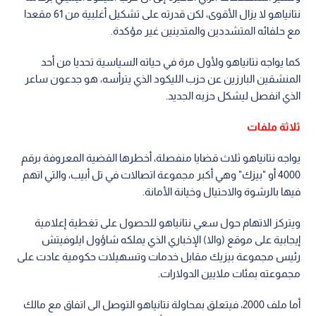
نتانياهو لا يزال الأقوى، لكن قدرته على تشكيل أغلبية من 61 مقعدا
مع حلفائه المتشددين والمتدينين غير مؤكدة.
كما يواجه نتانياهو ولأول مرة في حياته السياسية تحديا من أحد
المنشقين البارزين عن حزب الليكود الذي يترأسه، هو جدعون ساعر
الذي انفصل ليشكل حزبه الجديد.
ثلاثة ملفات
يواجه نتانياهو ثلاث قضايا منفصلة، أخطرها القضية المعروفة برقم
4000 أو "بيزك" وهي أكبر مجموعة اتصالات في تل أبيب، والتي اتهم
فيها بالرشوة والاحتيال وخيانة الأمانة.
ويتركز الاتهام حول سعي نتانياهو للحصول على تغطية إعلامية
إيجابية على موقع (والا) الإخباري الذي يملكه شاؤول ايلوفيتش
رئيس مجموعة بيزيك مقابل خدمات وتسهيلات حكومية عادت على
مجموعته بمئات ملايين الدولارات.
أما ملف 2000، فيتعلق بمحاولة نتانياهو التوصل الى اتفاق مع مالك