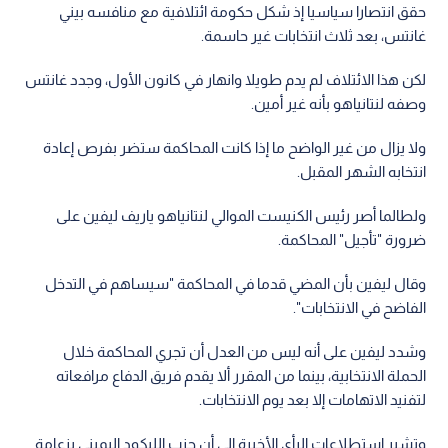
حقق انتصارا سياسيا إذ شكل حكومة ائتلافية مع منافسه بيني
غانتس، بعد ثلاث انتخابات غير حاسمة.
لكن هذا الائتلاف لم يدم طويلا وانهار في كانون الأول، وجدد غانتس
وصفه لنتانياهو بأنه غير أمين.
ولا يزال من غير الواضح ما إذا كانت المحاكمة ستضر بفرص إعادة
انتخابه الشهر المقبل.
ولطالما أصر رئيس الكنيست الموالي لنتانياهو ياريف ليفين على
ضرورة "تأجيل" المحاكمة.
وقال ليفين بأن المضي قدما في المحاكمة "سيساهم في التدخل
الفاضح في الانتخابات".
وشدد ليفين على أنه ليس من العدل أن تجري المحاكمة خلال
الحملة الانتخابية، بينما من المقرر ألا يقدم فريق الدفاع مرافعاته
لتفنيد الاتهامات إلا بعد يوم الانتخابات.
وتشير استطلاعات الرأي الأخيرة إلى أن حزب الليكود اليميني بزعامة