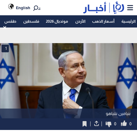
English
الرئيسية
أسعار الذهب
الأردن
مونديال 2026
فلسطين
طقس
1
بنيامين نتنياهو
0
0