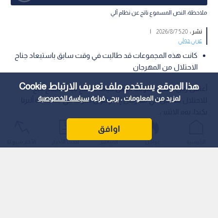
ملاحظة: النص المسموع ناتج عن نظام آلي
نشر :
5:20 2026/8/7
|
عربي دولي
كانت هذه المجموعات قد طالبت في وقت سابق باستبعاد جناح
الاحتلال من المهرجان
هذا الموقع يستخدم ملف تعريف الارتباط Cookie
أعتقل رجل عقب محاولته طعن خيمة مطبخ تابعة لجناح تابع
لمزيد من المعلومات ، يرجى قراءة
سياسة الخصوصية
للاحتلال بسكين في مهرجان إدمونتون للتراث في مقاطعة ألبرتا
بكندا، يوم الاثنين.
اوافق
الرئيسية
عواجل
المباشر
أحدث الأخبار
الأكثر شيوعًا