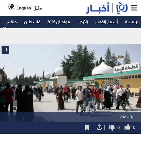
English
الرئيسية
أسعار الذهب
الأردن
مونديال 2026
فلسطين
طقس
1
ارشيفية
0
0