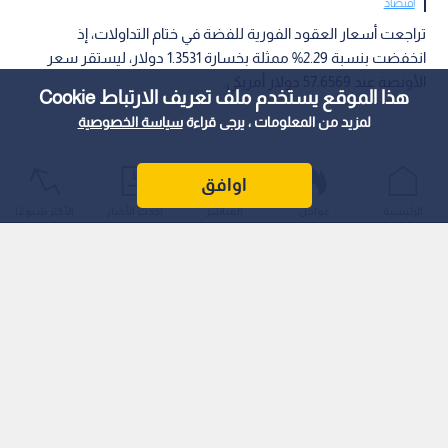
اقتصاد
تراجعت أسعار العقود الفورية للفضة في ختام التداولات، إذ
انخفضت بنسبة 2.29% ممثلة بخسارة 1.3531 دولار، ليستقر سعر
الأونصة عند 57.6569 دولار أمريكي.
هذا الموقع يستخدم ملف تعريف الارتباط Cookie
لمزيد من المعلومات ، يرجى قراءة
سياسة الخصوصية
اوافق
الرئيسية
عواجل
المباشر
أحدث الأخبار
الأكثر شيوعًا
وشهدت التداولات تذبذبا طفيفا ضمن مدى يومي تراوح بين 57.0265
و 59.3177 دولارا، في حين يسجل الـمدى السنوي (52 أسبوعا) مناطق
تحرك سعرية بين 36.6674 و 121.6700 دولارا، ووسط حالة من
الترقب في أسواق الـمعادن الـنفيسة.