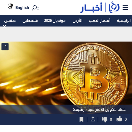
English
الرئيسية
أسعار الذهب
الأردن
مونديال 2026
فلسطين
طقس
1
عملة بتكوين الافتراضية (أرشيف)
0
0