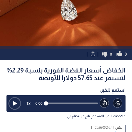
0
0
انخفاض أسعار الفضة الفورية بنسبة 2.29%
لتستقر عند 57.65 دولارا للأونصة
استمع للخبر:
1
x
0:00
ملاحظة: النص المسموع ناتج عن نظام آلي
نشر :
6:41 2026/8/2
|