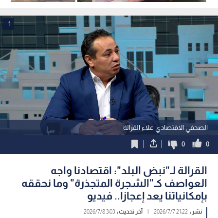
المغارم المالية ومسؤولية بيانات
بالربع الثاني من 2026
الائتمان.. فيديو
1
الصحفي الاقتصادي علاء القرالة
0
0
القرالة لـ"نبض البلد": اقتصادنا واجه
العواصف كـ"الشجرة المتجذرة" وما نحققه
بإمكانياتنا يعد إعجازا.. فيديو
نشر :
21:22 2026/7/7
|
آخر تحديث :
3:03 2026/7/8