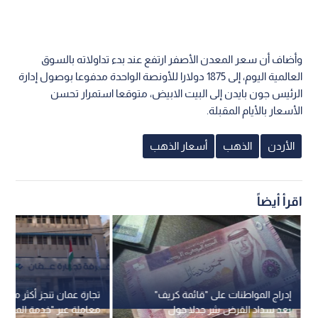
وأضاف أن سعر المعدن الأصفر ارتفع عند بدء تداولاته بالسوق
العالمية اليوم، إلى 1875 دولارا للأونصة الواحدة مدفوعا بوصول إدارة
الرئيس جون بايدن إلى البيت الابيض، متوقعا استمرار تحسن
الأسعار بالأيام المقبلة.
الأردن
الذهب
أسعار الذهب
اقرأ أيضاً
إدراج المواطنات على "قائمة كريف"
بعد سداد القرض يثير جدلا حول
معاملة عبر "خدمة المكان 