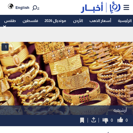
English
الرئيسية
أسعار الذهب
الأردن
مونديال 2026
فلسطين
طقس
1
أرشيفية
0
0