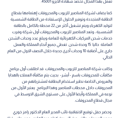
تعمل بهذا المجال تحصد شهادة الايزو 45001.
كما يضاف لشركة المناصير للزيوت والمحروقات إهتمامها بقطاع
الطاقة المتجددة وتوفير الحلول للإستفادة من الطاقة الشمسية
لتوليد الكهرباء ويتم تشغيل أكثر من 22 محطة بالكامل بالطاقة
الشمسية ، وتعد المناصير للزيوت والمحروقات أول شركة وفرت
خدمات شحن المركبات الكهربائية للعامة ويبلغ عدد وحدات الشحن
العاملة حاليا 15 وحدة شحن تغطي جميع أنحاء المملكة والعمل
جاري على أضافة 10 وحدات أخرى جديدة خلال النصف الاول من العام
الحالي.
وكانت شركة المناصير للزيوت والمحروقات قد اطلقت أول برنامج
مكافآت للمحروقات باسم - أبشر- بحيث يتم مكافآة العملاء بالهدايا
والعروض الخاصة نظير استخدام البطاقة لمشترياتهم من
المحروقات داخل محطات المناصير وهذا البرنامج يعتبر الأول من
نوعه في المملكة وأيضا الأول على مستوى الشرق الاوسط في
مجال قطاع المحروقات.
وحضر حفل توقيع الاتفاقية نائب المدير العام الدكتور رامز خوري