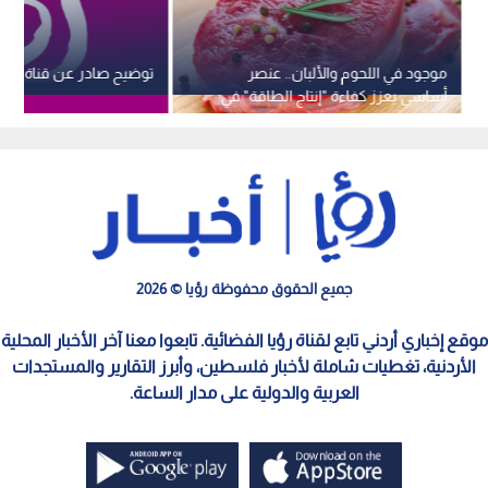
موجود في اللحوم والألبان.. عنصر
توضيح صادر عن قناة رؤيا
أساسي يعزز كفاءة "إنتاج الطاقة" في
الجسم
جميع الحقوق محفوظة رؤيا © 2026
موقع إخباري أردني تابع لقناة رؤيا الفضائية. تابعوا معنا آخر الأخبار المحلية
الأردنية، تغطيات شاملة لأخبار فلسطين، وأبرز التقارير والمستجدات
العربية والدولية على مدار الساعة.