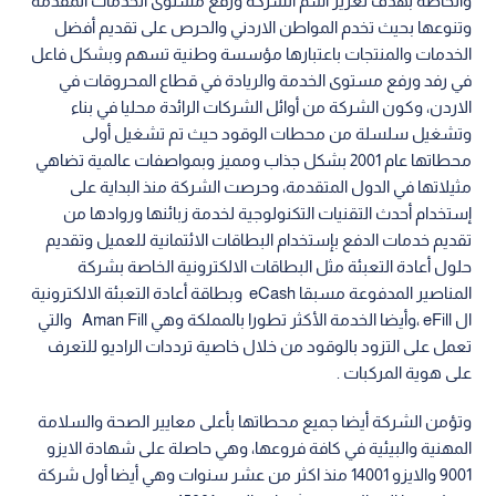
والخاصة بهدف تعزيز اسم الشركة ورفع مستوى الخدمات المقدمة
وتنوعها بحيث تخدم المواطن الاردني والحرص على تقديم أفضل
الخدمات والمنتجات باعتبارها مؤسسة وطنية تسهم وبشكل فاعل
في رفد ورفع مستوى الخدمة والريادة في قطاع المحروقات في
الاردن، وكون الشركة من أوائل الشركات الرائدة محليا في بناء
وتشغيل سلسلة من محطات الوقود حيث تم تشغيل أولى
محطاتها عام 2001 بشكل جذاب ومميز وبمواصفات عالمية تضاهي
مثيلاتها في الدول المتقدمة، وحرصت الشركة منذ البداية على
إستخدام أحدث التقنيات التكنولوجية لخدمة زبائنها وروادها من
تقديم خدمات الدفع بإستخدام البطاقات الائتمانية للعميل وتقديم
حلول أعادة التعبئة مثل البطاقات الالكترونية الخاصة بشركة
المناصير المدفوعة مسبقا eCash وبطاقة أعادة التعبئة الالكترونية
ال eFill ،وأيضا الخدمة الأكثر تطورا بالمملكة وهي Aman Fill والتي
تعمل على التزود بالوقود من خلال خاصية ترددات الراديو للتعرف
على هوية المركبات .
وتؤمن الشركة أيضا جميع محطاتها بأعلى معايير الصحة والسلامة
المهنية والبيئية في كافة فروعها، وهي حاصلة على شهادة الايزو
9001 والايزو 14001 منذ اكثر من عشر سنوات وهي أيضا أول شركة