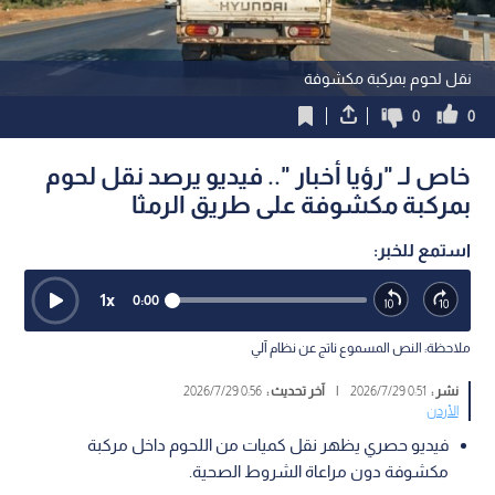
نقل لحوم بمركبة مكشوفة
0
0
خاص لـ "رؤيا أخبار ".. فيديو يرصد نقل لحوم
بمركبة مكشوفة على طريق الرمثا
استمع للخبر:
1
x
0:00
ملاحظة: النص المسموع ناتج عن نظام آلي
نشر :
0:51 2026/7/29
|
آخر تحديث :
0:56 2026/7/29
الأردن
فيديو حصري يظهر نقل كميات من اللحوم داخل مركبة
مكشوفة دون مراعاة الشروط الصحية.