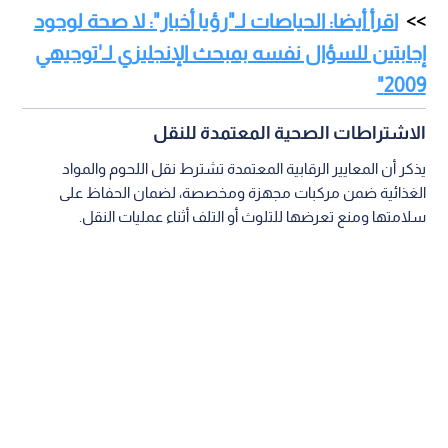
اقرأ أيضا: الحياصات لـ"رؤيا أخبار": لا صحة لوجود
إجابتين للسؤال نفسه بمبحث الإنجليزي لـ'توجيهي
2009"
الاشتراطات الصحية المعتمدة للنقل
يذكر أن المعايير الرقابية المعتمدة تشترط نقل اللحوم والمواد
الغذائية ضمن مركبات مجهزة ومخصصة، لضمان الحفاظ على
سلامتها ومنع تعرضها للتلوث أو التلف أثناء عمليات النقل.