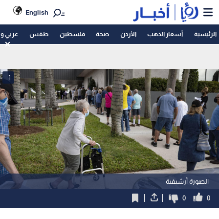
English
الرئيسية
أسعار الذهب
الأردن
صحة
فلسطين
طقس
عربي و
1
الصورة أرشيفية
0
0