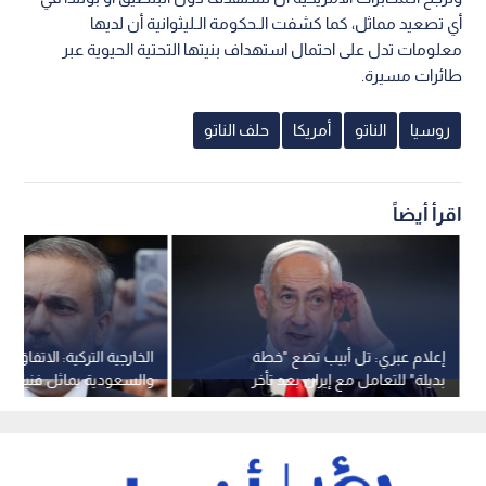
أي تصعيد مماثل، كما كشفت الـحكومة الـليثوانية أن لديها
معلومات تدل على احتمال استهداف بنيتها التحتية الحيوية عبر
طائرات مسيرة.
روسيا
الناتو
أمريكا
حلف الناتو
اقرأ أيضاً
إعلام عبري: تل أبيب تضع "خطة
الخارجية التركية: الاتفاق 
بديلة" للتعامل مع إيران بعد تأخر
الحسم الأمريكي
ميثاق النيتو الخاصة بالدفا