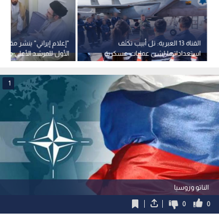
القناة 13 العبرية: تل أبيب تكثف
"إعلام إيراني" ينشر مقطعا
استعداداتها لشن عمليات عسكرية
الأول للمرشد الأعلى مجتب
مستقلة ضد إيران
1
الناتو وروسيا
0
0