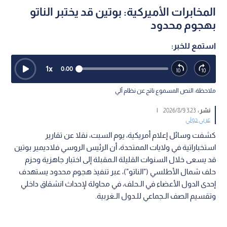
المخابرات الأميركية: بوتين قد يختبر الناتو
بهجوم محدود
استمع للخبر:
1
x
0:00
ملاحظة: النص المسموع ناتج عن نظام آلي
نشر :
3:23 2026/8/9
|
عربي دولي
كشفت وسائل إعلام أمريكية، يوم السبت، نقلا عن تقارير
استخباراتية في ولايات الممتحدة، أن الرئيس الروسي فلاديمير بوتين
قد يسعى خلال السنوات القليلة الـمقبلة إلى اختبار جاهزية وحزم
حلف شمال الأطلسي ("الناتو")، عبر تنفيذ هجوم محدود يستهدف
إحدى الدول الأعضاء في الـحلف، في محاولة لإحداث انشقاق داخلي
وتقسيم الصف الـجماعي للـدول الـغربية.