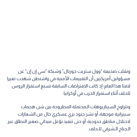
ونقلت صحيفة "وول ستريت جورنال" وشبكة "سي إن إن" عن
مسؤولين أمريكيين أن التقييمات الأمنية في واشنطن شهدت تغيرا
لافتا هذا العام؛ إذ كانت الافتراضات السابقة تسبع استفزاز الروس
للحلف أثناء استمرار الحرب في أوكرانيا.
وتتراوح السيناريوهات الـمحتملة المطروحة بين شن هجمات
سيبرانية موجهة، أو نشر جنود بزي عسكري خال من الشعارات
لاحتلال مناطق حدودية، أو حتى تنفيذ تؤغل ميداني صغير النطاق عبر
الـجناح الـشرقي للـحلف.