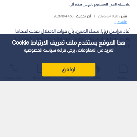
ملاحظة: النص المسموع ناتج عن نظام آلي
نشر :
0:20 2026/8/4
|
آخر تحديث :
4:50 2026/8/4
فلسطين
أفاد مراسل رؤيا، مساء الاثنين، بأن قوات الاحتلال نفذت اقتحاما
واسعا لمدينة نابلس في الضفة الغربية المحتلة، بمشاركة جيبات
هذا الموقع يستخدم ملف تعريف الارتباط Cookie
عسكرية وناقلات جند ومدرعات.
لمزيد من المعلومات ، يرجى قراءة
سياسة الخصوصية
اوافق
الرئيسية
عواجل
المباشر
أحدث الأخبار
الأكثر شيوعًا
وأشار إلى أن الاقتحام يأتي تمهيدا لاقتحام المستوطنين مقام