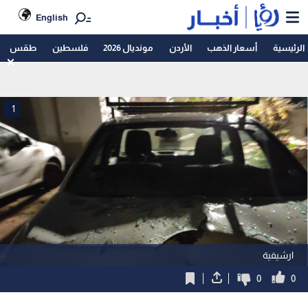
English
الرئيسية
أسعار الذهب
الأردن
مونديال 2026
فلسطين
طقس
1
ارشيفية
0
0