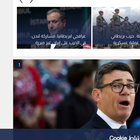
ة.. حزب بريطاني
عراقجي لبريطانيا: مشاركة لندن
إيطالي
عملية عسكرية
في الحرب على إيران غير مبررة
إسبانيا
طلبات اللجوء
ومدانة
1
Cooki