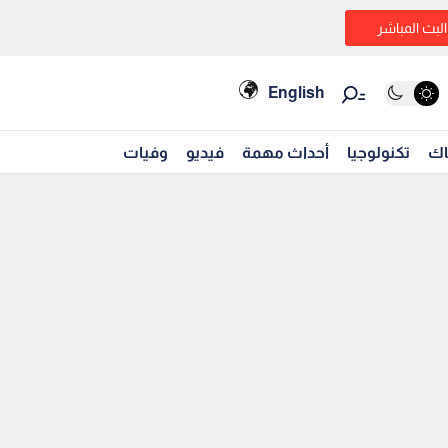
البث المباشر
English
اك
تكنولوجيا
أحداث مهمة
فيديو
وفيات