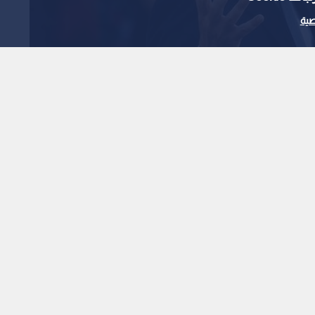
ية
ني الجديد يعلن خفض
 الليلية
1
x
0:00