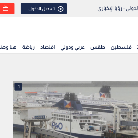
ولي - رؤيا الإخباري
تسجيل الدخول
فلسطين
طقس
عربي ودولي
اقتصاد
رياضة
هنا وهن
1