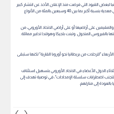
قبا لبعض القيود التي فرضت منذ الإعلان الأحد عن انتشار كبير
لهذه السلالة الجديدة من كوفيد-19 في بريطانيا. وهي معدية بنسبة أكبر بما بين 40 وسبعين بالمئة من الأنواع
لمقيمين على أراضيها أو على أراضي الاتحاد الأوروبي، من
 بالفيروس المتحول. وتبنت بلجيكا وهولندا تدابير مماثلة.
ربعاء "للرحلات من بريطانيا نحو أوروبا القارية" لكنها ستبقى
ثاء الدول الأعضاء في الاتحاد الأوروبي بتسهيل استئناف
"لتجنب اضطرابات سلسلة الإمدادات"، في توصية تهدف إلى
 بالعودة إلى منازلهم.