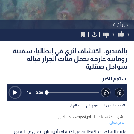
جرار أثرية
0
0
بالفيديو.. اكتشاف أثري في إيطاليا: سفينة
رومانية غارقة تحمل مئات الجرار قبالة
سواحل صقلية
استمع للخبر:
1
x
0:00
ملاحظة: النص المسموع ناتج عن نظام آلي
نشر :
منذ 3 ساعات
|
آخر تحديث :
منذ ساعتين
عربي دولي
أعلنت السلطات الإيطالية عن اكتشاف أثري بارز يتمثل في العثور