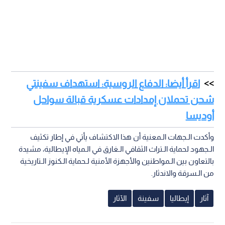
اقرأ أيضا: الدفاع الروسية: استهداف سفينتي
شحن تحملان إمدادات عسكرية قبالة سواحل
أوديسا
وأكدت الـجهات الـمعنية أن هذا الاكتشاف يأتي في إطار تكثيف
الـجهود لحماية الـتراث الثقافي الـغارق في الـمياه الإيطالية، مشيدة
بالتعاون بين الـمواطنين والأجهزة الأمنية لـحماية الـكنوز الـتاريخية
من الـسرقة والاندثار.
آثار
إيطاليا
سفينة
الآثار