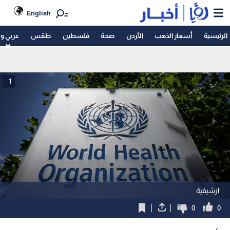
English
الرئيسية
أسعار الذهب
الأردن
صحة
فلسطين
طقس
عربي و
1
ارشيفية
0
0