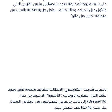
على سفينة رومانية غارقة يعود تاريخها إلى ما بين القرنين الثاني
والأول قبل الـميلاد، وذلك قبالة سواحل جزيرة صقلية بالقرب من
منطقة "مازارا ديل فالو".
ونشرت شرطة "الـكارابينيري" الإيطالية مشاهد مصورة توثق وجود
مئات الجرار الفخارية الرومانية ("الأمفورا")، لا سيما من طراز
(Dressel 1A)، إلى جانب مرساتين مصنوعتين من الرصاص الـمتناثر
على عمق 46 مترا تحت سطح الـبحر.