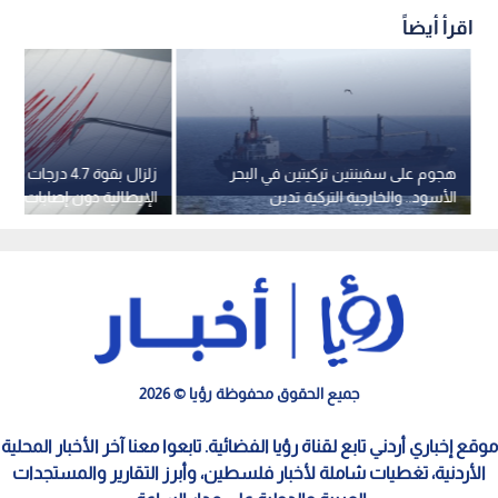
اقرأ أيضاً
هجوم على سفينتين تركيتين في البحر
زلزال بقوة 4.7 درج
الأسود.. والخارجية التركية تدين
الإيطالية دون إصابات -في
جميع الحقوق محفوظة رؤيا © 2026
موقع إخباري أردني تابع لقناة رؤيا الفضائية. تابعوا معنا آخر الأخبار المحلية
الأردنية، تغطيات شاملة لأخبار فلسطين، وأبرز التقارير والمستجدات