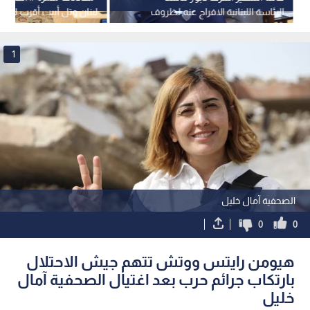
الرئاسة اللبنانية الافراج عنه لظروف
لبنان وتل أبيب أقرب للتو
صحية حرجة
"المناطق التجريبية"
1
الصحفية آمال خليل
0
0
هيومن رايتس ووتش تتهم جيش الاحتلال
بارتكاب جرائم حرب بعد اغتيال الصحفية آمال
خليل