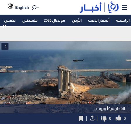
English
الرئيسية
أسعار الذهب
الأردن
مونديال 2026
فلسطين
طقس
1
انفجار مرفأ بيروت
0
0