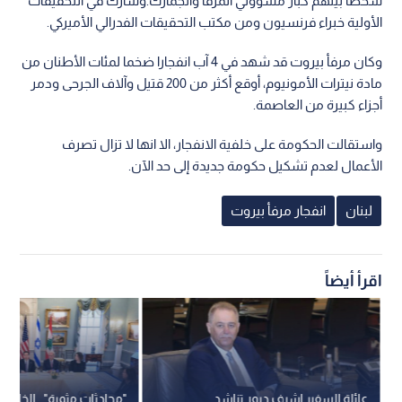
شخصا بينهم كبار مسؤولي المرفأ والجمارك.وشارك في التحقيقات
الأولية خبراء فرنسيون ومن مكتب التحقيقات الفدرالي الأميركي.
وكان مرفأ بيروت قد شهد في 4 آب انفجارا ضخما لمئات الأطنان من
مادة نيترات الأمونيوم، أوقع أكثر من 200 قتيل وآلاف الجرحى ودمر
أجزاء كبيرة من العاصمة.
واستقالت الحكومة على خلفية الانفجار، الا انها لا تزال تصرف
الأعمال لعدم تشكيل حكومة جديدة إلى حد الآن.
لبنان
انفجار مرفأ بيروت
اقرأ أيضاً
عائلة السفير اشرف دبور تناشد
"محادثات مثمرة".. الخارجية 