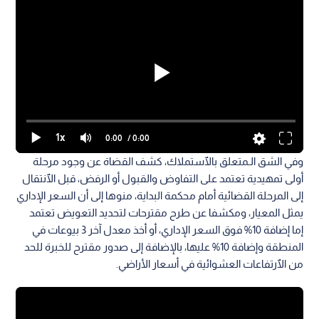
1x
0:00
/ 0:00
وفي الشق الـمتعلق بالٱستملاك، كشف القضاة عن وجود مرحلة
أولى تمهيدية تعتمد على التفاوض والقبول أو الرفض، قبل الٱنتقال
إلى المرحلة القضائية أمام محكمة البداية، منوها إلى أن السعر الإداري
يمثل المعيار، ومكشفا عن طرح مقترحات لتحديد التعويض تعتمد
إما إضافة 10% فوق السعر الإداري، أو أخذ معدل آخر 3 بيوعات في
المنطقة وإضافة 10% عليها، بالإضافة إلى صدور مقترح للخبرة للحد
من الٱرتفاعات العشوائية في أسعار الأراضي.