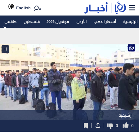
English
الرئيسية
أسعار الذهب
الأردن
مونديال 2026
فلسطين
طقس
1
ارشيفية
0
0