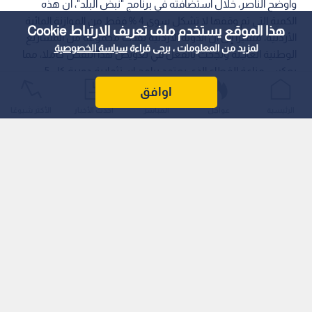
هذا الموقع يستخدم ملف تعريف الارتباط Cookie
لمزيد من المعلومات ، يرجى قراءة
سياسة الخصوصية
اوافق
الرئيسية
عواجل
المباشر
أحدث الأخبار
الأكثر شيوعًا
وأوضح الناصر، خلال استضافته في برنامج "نبض البلد"، أن هذه
الكمية التي تم وقفها لا تشكل سوى 4 % فقط من الموازنة المائية
الأردنية، مشيرا إلى أن الدولة الأردنية نفذت مجموعة من المشاريع
الوطنية العاجلة ونجحت بالفعل في تعويض هذا النقص كاملا، مما
يعكس مناعة القطاع الذي يعتمد برامج استثمارية دورية كل 5
سنوات لرفد مصادره.