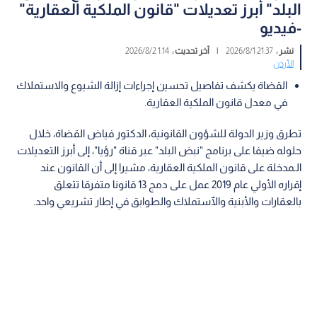
البلد" أبرز تعديلات "قانون الملكية العقارية"
-فيديو
نشر :
21:37 2026/8/1
|
آخر تحديث :
1:14 2026/8/2
الأردن
القضاة يكشف تفاصيل تحسين إجراءات إزالة الشيوع والاستملاك
في معدل قانون الملكية العقارية.
تطرق وزير الدولة للشؤون القانونية، الدكتور فياض القضاة، خلال
حلوله ضيفا على برنامج "نبض البلد" عبر قناة "رؤيا"، إلى أبرز التعديلات
الـمدخلة على قانون الملكية العقارية، مشيرا إلى أن القانون عند
إقراره الأولي عام 2019 عمل على دمج 13 قانونا متفرقا تتعلق
بالعقارات والأبنية والٱستملاك والطوابق في إطار تشريعي واحد.