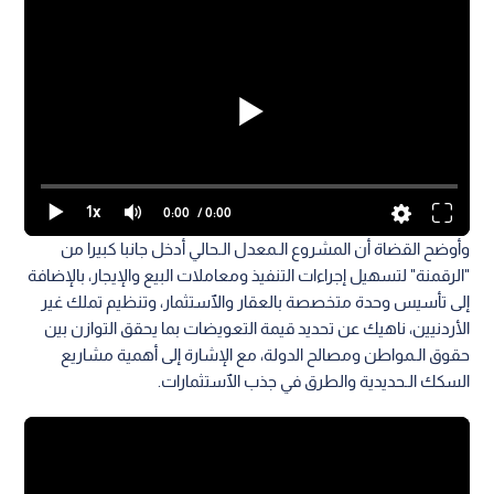
1x
0:00
/ 0:00
وأوضح القضاة أن المشروع الـمعدل الـحالي أدخل جانبا كبيرا من
"الرقمنة" لتسهيل إجراءات التنفيذ ومعاملات البيع والإيجار، بالإضافة
إلى تأسيس وحدة متخصصة بالعقار والٱستثمار، وتنظيم تملك غير
الأردنيين، ناهيك عن تحديد قيمة التعويضات بما يحقق التوازن بين
حقوق الـمواطن ومصالح الدولة، مع الإشارة إلى أهمية مشاريع
السكك الـحديدية والطرق في جذب الٱستثمارات.