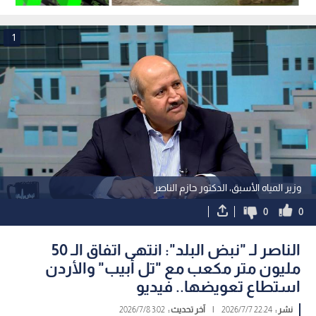
واشنطن
للشهر الرابع على التوالي
1
وزير المياه الأسبق، الدكتور حازم الناصر
0
0
الناصر لـ "نبض البلد": انتهى اتفاق الـ 50
مليون متر مكعب مع "تل أبيب" والأردن
استطاع تعويضها.. فيديو
نشر :
22:24 2026/7/7
|
آخر تحديث :
3:02 2026/7/8