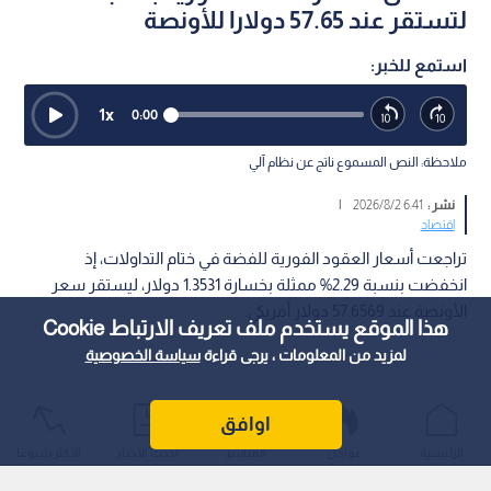
لتستقر عند 57.65 دولارا للأونصة
استمع للخبر:
1
x
0:00
ملاحظة: النص المسموع ناتج عن نظام آلي
نشر :
6:41 2026/8/2
|
اقتصاد
تراجعت أسعار العقود الفورية للفضة في ختام التداولات، إذ
انخفضت بنسبة 2.29% ممثلة بخسارة 1.3531 دولار، ليستقر سعر
الأونصة عند 57.6569 دولار أمريكي.
هذا الموقع يستخدم ملف تعريف الارتباط Cookie
لمزيد من المعلومات ، يرجى قراءة
سياسة الخصوصية
اوافق
الرئيسية
عواجل
المباشر
أحدث الأخبار
الأكثر شيوعًا