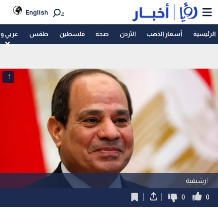
English
الرئيسية
أسعار الذهب
الأردن
صحة
فلسطين
طقس
عربي و
1
ارشيفية
0
0