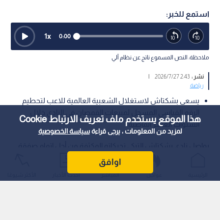
استمع للخبر:
1
x
0:00
ملاحظة: النص المسموع ناتج عن نظام آلي
نشر :
2:43 2026/7/27
|
رياضة
يسعى بشكتاش لاستغلال الشعبية العالمية للاعب لتحطيم
الرقم القياسي المسجل لمبيعات القمصان في النادي خلال
هذا الموقع يستخدم ملف تعريف الارتباط Cookie
السنوات العشر الماضية
لمزيد من المعلومات ، يرجى قراءة
سياسة الخصوصية
يواصل نادي بشكتاش التركي تحركاته المكثفة من أجل إتمام صفقة
التعاقد مع النجم الممصري محمد صلاح، في ظل رغبة إدارة النادي
اوافق
بقيادة الرئيس سردال أدالي والمدرب فينتشينزو إيتاليانو في إبرام
الرئيسية
عواجل
المباشر
أحدث الأخبار
الأكثر شيوعًا
صفقة تاريخية تستهدف تحقيق أرباح مالية ورياضية ضخمة.