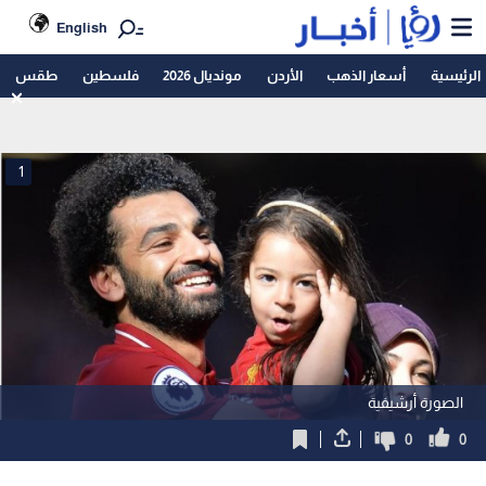
English
الرئيسية
أسعار الذهب
الأردن
مونديال 2026
فلسطين
طقس
1
الصورة أرشيفية
0
0