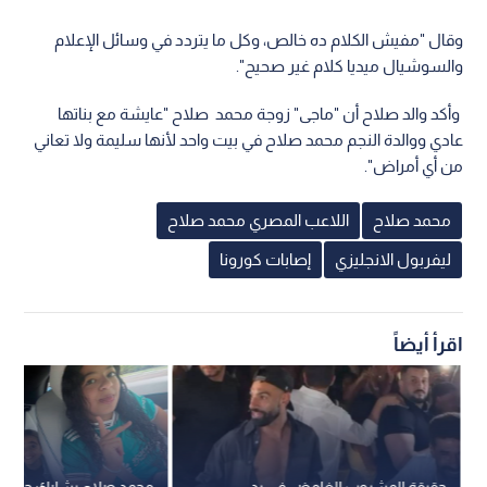
وقال "مفيش الكلام ده خالص، وكل ما يتردد في وسائل الإعلام
والسوشيال ميديا كلام غير صحيح".
وأكد والد صلاح أن "ماجى" زوجة محمد صلاح "عايشة مع بناتها
عادي ووالدة النجم محمد صلاح في بيت واحد لأنها سليمة ولا تعاني
من أي أمراض".
محمد صلاح
اللاعب المصري محمد صلاح
ليفربول الانجليزي
إصابات كورونا
اقرأ أيضاً
حقيقة المشروب الغامض في يد
محمد صلاح يشارك جمهو