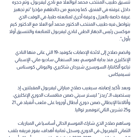
تنسيق طبيب المنتخب محمد أبوالعلا مع نادي ليفربول، وتم حجره
داخل غرفته في الفندق، كما وجميع من خالطهم مؤخرا "تم تجهيز
غرفة خاصة بالعزل وغرفة أخرى لمتابعته طبيا، في الوقت الذي
يتواصل فيه طبيب المنتخب الدكتور محمد أبو العلا مع الدكتور كيم
موكسن رئيس الجهاز الطبي لنادي ليفربول للمتابعة والتنسيق أولا
بأول".
وانضم صلاح إلى لائحة الإصابات بكوفيد-19 التي عانى منها النادي
الإنكليزي منذ بداية الموسم، بعد السنغالي ساديو ماني، الإسباني
تياغو ألكانتارا، السويسري شيردان شاكيري، واليوناني كوستاس
تسيميكاس.
وبعد تأكيد إصابته، سيغيب صلاح مباراتي ليفربول المقبلتين، إذ
يستضيف الـ"ريدز" ليستر سيتي ضمن منافسات الدوري الإنكليزي،
وأتالانتا الإيطالي ضمن دوري أبطال أوروبا على ملعب أنفيلد في 21
و25 تشرين الثاني/نوفمبر تواليا.
وساهم صلاح الذي شارك الموسم الحالي أساسيا في المباريات
الثماني لليفربول في الدوري وسجل ثمانية أهداف، بفوز فريقه بلقب