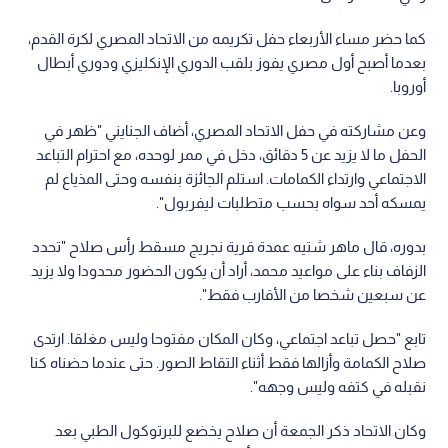
كما حضر مساء الأربعاء حفل تكريمه من الاتحاد المصري لكرة القدم،
بعدما أصبح أول مصري يفوز بلقب الدوري الإنكليزي ودوري أبطال
أوروبا.
وعن مشاركته في حفل الاتحاد المصري، أضاف الجنايني "ظهر في
الحفل ما لا يزيد عن 5 دقائق، دخل في ممر لوحده، مع احترام التباعد
الاجتماعي وارتداء الكمامات. استلم الجائزة بنفسه وحتى المذياع لم
يمسكه أحد سواه بحسب متطلبات ليفربول".
بدوره، قال ماهر شتيه عمدة قرية نجريج مسقط رأس صلاح "تحدد
الزفاف بناء على مواعيد محمد، أراد أن يكون الحضور محدودا ولا يزيد
عن سبعين شخصا من الأقارب فقط".
تابع "حصل تباعد اجتماعي، وكان المكان مفتوحا وليس مغلقا. ارتدى
صلاح الكمامة وأزالها فقط أثناء التقاط الصور. حتى عندما حضناه كنا
نقبله في كتفه وليس وجهه".
وكان الاتحاد ذكر الجمعة أن صلاح يخضع للبرتوكول الطبي بعد