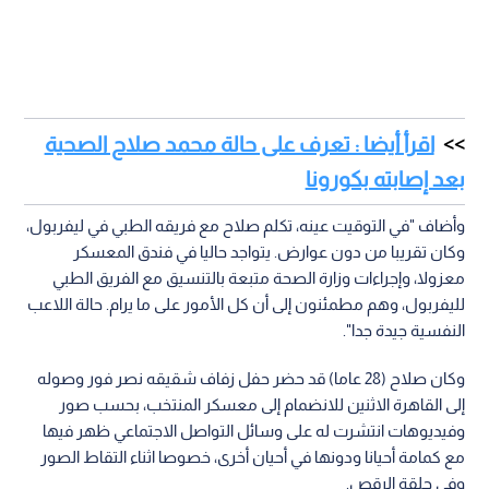
اقرأ أيضا : تعرف على حالة محمد صلاح الصحية
بعد إصابته بكورونا
وأضاف "في التوقيت عينه، تكلم صلاح مع فريقه الطبي في ليفربول،
وكان تقريبا من دون عوارض. يتواجد حاليا في فندق المعسكر
معزولا، وإجراءات وزارة الصحة متبعة بالتنسيق مع الفريق الطبي
لليفربول، وهم مطمئنون إلى أن كل الأمور على ما يرام. حالة اللاعب
النفسية جيدة جدا".
وكان صلاح (28 عاما) قد حضر حفل زفاف شقيقه نصر فور وصوله
إلى القاهرة الاثنين للانضمام إلى معسكر المنتخب، بحسب صور
وفيديوهات انتشرت له على وسائل التواصل الاجتماعي ظهر فيها
مع كمامة أحيانا ودونها في أحيان أخرى، خصوصا اثناء التقاط الصور
وفي حلقة الرقص.