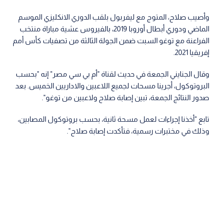
وأصيب صلاح، المتوج مع ليفربول بلقب الدوري الانكليزي الموسم
الماضي ودوري أبطال أوروبا 2019، بالفيروس عشية مباراة منتخب
الفراعنة مع توغو السبت ضمن الجولة الثالثة من تصفيات كأس أمم
إفريقيا 2021.
وقال الجنايني الجمعة في حديث لقناة "أم بي سي مصر" إنه "بحسب
البروتوكول، أجرينا مسحات لجميع اللاعبين والاداريين الخميس. بعد
صدور النتائج الجمعة، تبين إصابة صلاح ولاعبين من توغو".
تابع "أخذنا إجراءات لعمل مسحة ثانية، بحسب بروتوكول المصابين،
وذلك في مختبرات رسمية، فتأكدت إصابة صلاح".