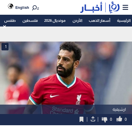
English
الرئيسية
أسعار الذهب
الأردن
مونديال 2026
فلسطين
طقس
1
ارشيفية
0
0