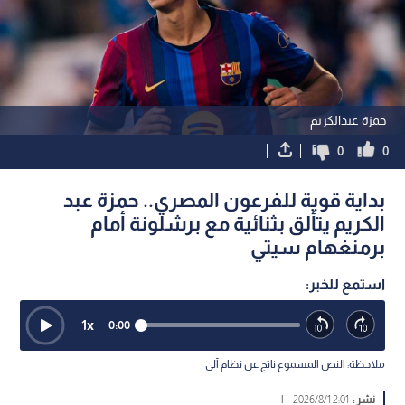
حمزة عبدالكريم
0
0
بداية قوية للفرعون المصري.. حمزة عبد
الكريم يتألق بثنائية مع برشلونة أمام
برمنغهام سيتي
استمع للخبر:
1
x
0:00
ملاحظة: النص المسموع ناتج عن نظام آلي
نشر :
2:01 2026/8/1
|