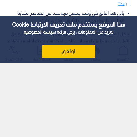
رياضة
يأتي هذا التألق في وقت يسعى فيه عدد من العناصر الشابة
لإثبات جدارتها مع المدرب الألماني هانزي فليك
هذا الموقع يستخدم ملف تعريف الارتباط Cookie
لمزيد من المعلومات ، يرجى قراءة
سياسة الخصوصية
سجل المهاجم الشاب حمزة عبد الكريم أول أهدافه بقميص الفريق
الأول لنادي برشلونة الإسباني، خلال المواجهة الودية أمام برمنغهام
سيتي الإنجليزي، مساء الجمعة، في إطار استعدادات الفريق الكتالوني
اوافق
للموسم الكروي الجديد.
الرئيسية
عواجل
المباشر
أحدث الأخبار
الأكثر شيوعًا