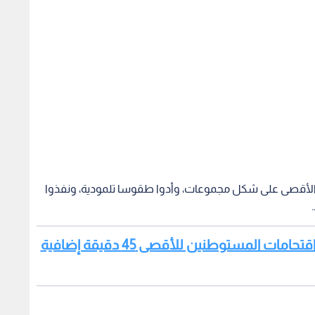
 الأقصى على شكل مجموعات، وأدوا طقوسا تلمودية، ونفذوا
اقرأ أيضا : سلطات الاحتلال تمدد فترة اقتحامات المستوطنين للأقصى 45 دقيقة إضافية