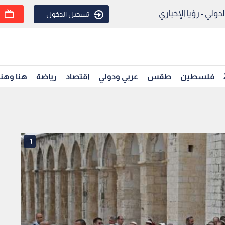
ولي - رؤيا الإخباري
تسجيل الدخول
فلسطين
طقس
عربي ودولي
اقتصاد
رياضة
هنا وهن
1