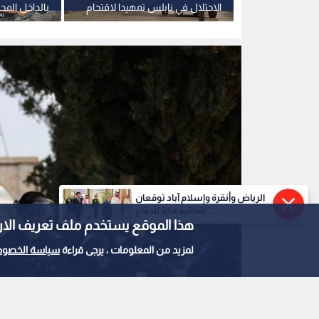
ديدة في
الاحتلال في نابلس تمهيدا لاقتحام
بالداخل المح
المستوطنين مقام يوسف.. فيديو
14 بناية سكنية
الرياض وأنقرة وإسلام آباد توقعان
"اتفاقية مكة للدفاع...
هذا الموقع يستخدم ملف تعريف الارتباط e
لمزيد من المعلومات ، يرجى قراءة
سياسة الخصوص