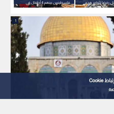
تل رفضا لأوامر هدم
فلسطينيين بينهم 4 أطفال في
تقتحم
حي جنيد بنابلس
التخصص
-فيديو
1
Cooki
ية