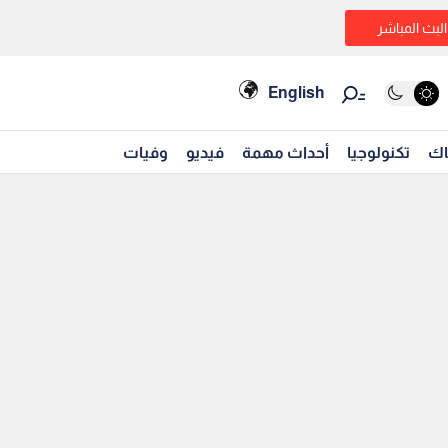
البث المباشر
English
اك
تكنولوجيا
أحداث مهمة
فيديو
وفيات