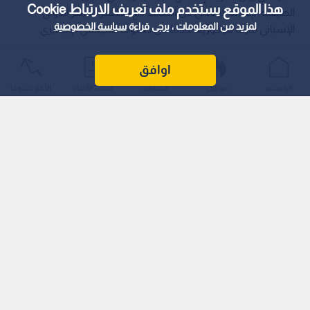
هذا الموقع يستخدم ملف تعريف الارتباط Cookie
الصيفية، بإعلانه الرسمي عن التعاقد مع الظهير الأيسر الدولي
لمزيد من المعلومات ، يرجى قراءة
سياسة الخصوصية
الإسباني مارك كوكوريلا​ قادما من صفوف تشيلسي الإنجليزي.
اوافق
الرئيسية
عواجل
المباشر
أحدث الأخبار
الأكثر شيوعًا
اقرأ أيضا: السبيشال وان يعود لبيته.. مورينيو
مديرا فنيا لريال مدريد حتى 2029
وتأتي هذه الصفقة كأولى الخطوات الفعلية لتدعيم صفوف الفريق