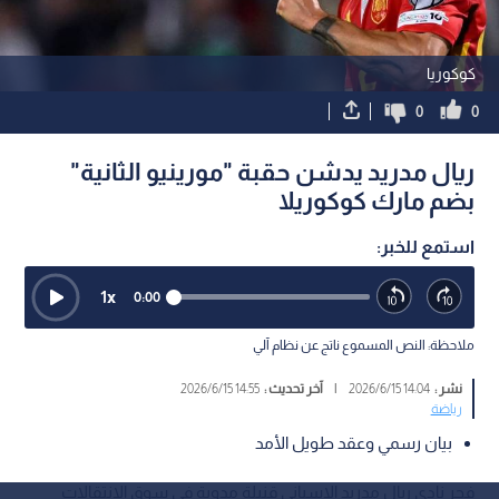
كوكوريا
0
0
ريال مدريد يدشن حقبة "مورينيو الثانية"
بضم مارك كوكوريلا
استمع للخبر:
1
x
0:00
ملاحظة: النص المسموع ناتج عن نظام آلي
نشر :
14:04 2026/6/15
|
آخر تحديث :
14:55 2026/6/15
رياضة
بيان رسمي وعقد طويل الأمد
فجر نادي ريال مدريد الإسباني قنبلة مدوية في سوق الانتقالات