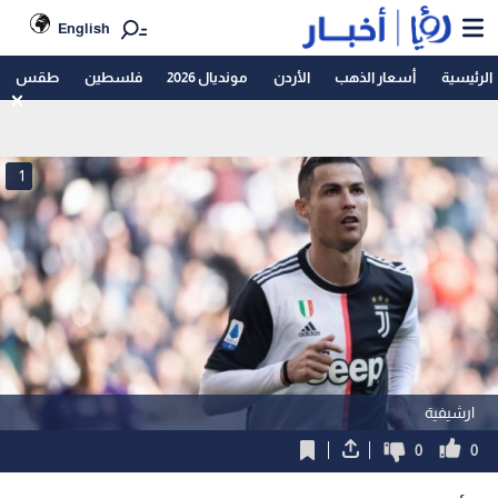
English
الرئيسية
أسعار الذهب
الأردن
مونديال 2026
فلسطين
طقس
1
ارشيفية
0
0