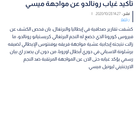
تأكيد غياب رونالدو عن مواجهة ميسي
نشر :
14:27 2020/10/28
|
رياضة
كشفت تقارير صحافية في إيطاليا والبرتغال، بان فحص الكشف عن
فيروس كورونا الذي خضع له النجم البرتغالي كريستيانو رونالدو، ما
زالت نتيجته إيجابية عشية مواجهة فريقه يوفنتوس الإيطالي لضيفه
برشلونة الاسباني في دوري أبطال اوروبا، من دون ان يصدر اي بيان
رسمي يؤكد غيابه حتى الان عن المواجهة المرتقبة ضد النجم
الارجنتيني ليونيل ميسي.