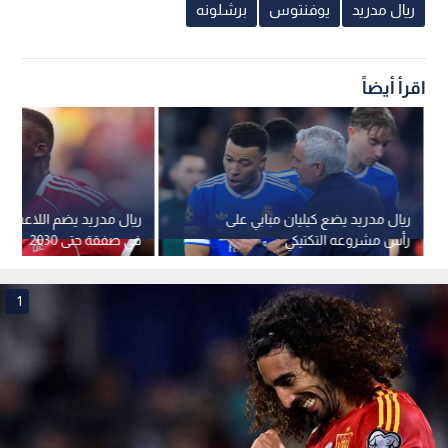
ريال مدريد
يوفنتوس
برشلونه
اقرأ أيضاً
ريال مدريد يضع كيليان مبابي على
ريال مدريد يضم اللاعب كو
رأس مشروعه التكتيكي
في صفقة حتى 2030
1