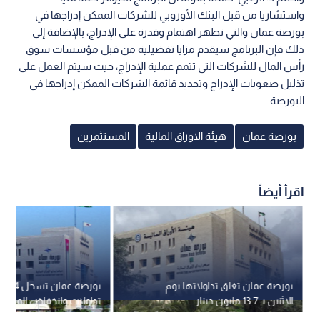
واستشاريا من قبل البنك الأوروبي للشركات الممكن إدراجها في
بورصة عمان والتي تظهر اهتمام وقدرة على الإدراج، بالإضافة إلى
ذلك فإن البرنامج سيقدم مزايا تفضيلية من قبل مؤسسات سوق
رأس المال للشركات التي تتمم عملية الإدراج، حيث سيتم العمل على
تذليل صعوبات الإدراج وتحديد قائمة الشركات الممكن إدراجها في
البورصة.
بورصة عمان
هيئة الاوراق المالية
المستثمرين
اقرأ أيضاً
بورصة عمان تغلق تداولاتها يوم
بور
الاثنين بـ 13.7 مليون دينار
تداولات وانخفاض المؤشر ا
3947 نقطة