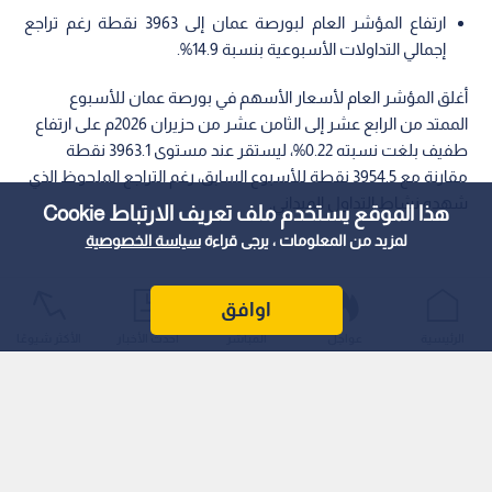
ارتفاع المؤشر العام لبورصة عمان إلى 3963 نقطة رغم تراجع
إجمالي التداولات الأسبوعية بنسبة 14.9%.
أغلق المؤشر العام لأسعار الأسهم في بورصة عمان للأسبوع
الممتد من الرابع عشر إلى الثامن عشر من حزيران 2026م على ارتفاع
طفيف بلغت نسبته 0.22%، ليستقر عند مستوى 3963.1 نقطة
مقارنة مع 3954.5 نقطة للأسبوع السابق، رغم التراجع الملحوظ الذي
شهده نشاط التداول الميداني.
هذا الموقع يستخدم ملف تعريف الارتباط Cookie
لمزيد من المعلومات ، يرجى قراءة
سياسة الخصوصية
اوافق
الرئيسية
عواجل
المباشر
أحدث الأخبار
الأكثر شيوعًا