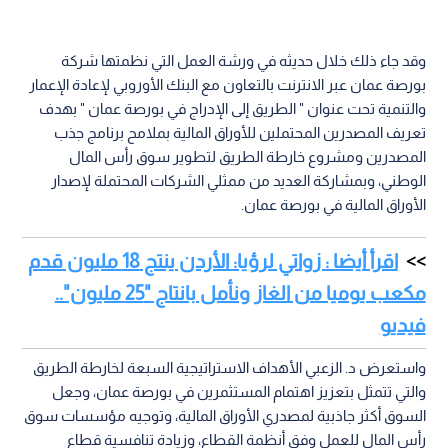
وقد جاء ذلك خلال حديثه في ورشة العمل التي نظمتها شركة
بورصة عمان عبر الانترنت بالتعاون مع البنك الأوروبي لإعادة الإعمار
والتنمية تحت عنوان " الطريق إلى الإدراج في بورصة عمان " بهدف
تعريف المصدرين المحتملين للأوراق المالية بملامح برنامج جذب
المصدرين ومشروع خارطة الطريق لتطوير سوق رأس المال
الوطني، وبمشاركة العديد من ممثلي الشركات المحتملة لإصدار
الأوراق المالية في بورصة عمان.
اقرأ أيضا : زواتي لرؤيا: الأردن ينتج 18 مليون قدم
مكعب يوميا من الغاز ونأمل بانتاج "25 مليون"..
فيديو
واستعرض د. الزعبي الأهداف الاستراتيجية السبعة لخارطة الطريق
والتي تتمثل بتعزيز اهتمام المستثمرين في بورصة عمان، وجعل
السوق أكثر جاذبية لمصدري الأوراق المالية، وتوجيه مؤسسات سوق
رأس المال للعمل وفق أنظمة القطاع، وزيادة تنافسية قطاع