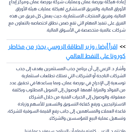
إعادة هيكلة بورصة عمان وعمليات شركة بورصة عمان ومركز إيداع
الأوراق المالية، والفريق الاستشاري لهيكلة عمليات هيئة الأوراق
المالية، وفريق المنتجات الاستثمارية، حيث يعمل كل فريق من هذه
الفرق على تنفيذ المهام التي تقع ضمن نطاق اختصاصه بالتعاون مع
شركات عالمية متخصصة في الأسواق المالية.
اقرأ أيضا : وزير الطاقة الروسي يحذر من مخاطر
كورونا على النفط العالمي
وأشار د. الزعبي إلى أن برنامج جذب المستثمرين يهدف إلى جذب
الشركات الناجحة أو الشركات التي تمتلك تطلعات استثمارية
توسعية إلى الإدراج في بورصة عمان، وبما يساعدها في تحقيق عدد
من الفوائد والمزايا، أهمها: الوصول إلى التمويل المطلوب وبكلفة
معقولة، والوصول إلى الخبرات الفنية من خلال الشركاء
الاستراتيجيين، ورفع كفاءة التسويق والتسعير للأسهم وزيادة
قاعدة العملاء والمساهمين، إلى جانب رفع القيمة السوقية للشركة،
وتسهيل عملية البيع للمؤسسين والشركاء.
واختتم د. الزعبي كلمته بقوله أن البرنامج سيوفر دعما فنيا