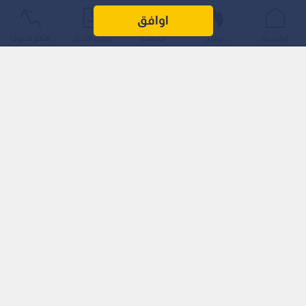
أقل من الحد الأدنى للأجور، وما رافق ذلك من ادعاءات حول طبيعة
اوافق
العمل والراتب والتسجيل في الضمان الاجتماعي، فيما أوضحت وزارة
الرئيسية
عواجل
المباشر
أحدث الأخبار
الأكثر شيوعًا
العمل إجراءاتها في التعامل مع الشكاوى والتفتيش على المنشآت.