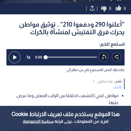
0
0
"أعلنوا 290 ودفعوا 210".. توثيق مواطن
يحرك فرق التفتيش لمنشأة بالكرك
استمع للخبر:
1
x
0:00
ملاحظة: النص المسموع ناتج عن نظام آلي
نشر :
منذ ساعتين
|
الأردن
مواطن: ابنتي اكتشفت اختلافا بين الراتب المعلن وما عرض
عليها.
"العمل": المنشأة خضعت للتفتيش وتم إنذارها لتصويب
هذا الموقع يستخدم ملف تعريف الارتباط Cookie
المخالفات.
لمزيد من المعلومات ، يرجى قراءة
سياسة الخصوصية
ناقش برنامج من هنا نبدأ شكوى مواطن بشأن إعلان وظيفة براتب