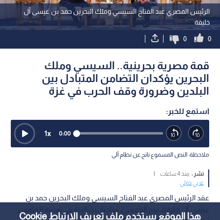
الرئيس المصري عبد الفتاح السيسي وملك البحرين حمد بن عيسى آل
خليفة
0
0
قمة مصرية بحرينية.. السيسي وملك
البحرين يؤكدان التضامن المتبادل بين
البلدين وضرورة وقف الحرب في غزة
استمع للخبر:
1
x
0:00
ملاحظة: النص المسموع ناتج عن نظام آلي
نشر :
منذ 4 ساعات
|
عربي دولي
عقد الرئيس المصري عبد الفتاح السيسي وملك البحرين حمد بن
عيسى آل خليفة، يوم الخميس، مباحثات ختامية في مدينة العلمين،
هذا الموقع يستخدم ملف تعريف الارتباط Cookie