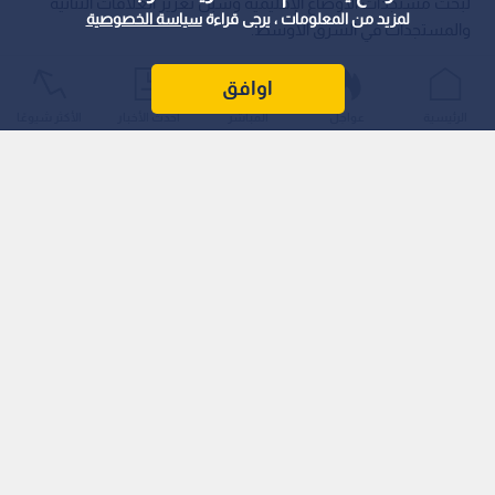
لبحث مستجدات الأوضاع الإقليمية وسبل تعزيز العلاقات الثنائية
لمزيد من المعلومات ، يرجى قراءة
سياسة الخصوصية
والمستجدات في الشرق الأوسط.
اوافق
الرئيسية
عواجل
المباشر
أحدث الأخبار
الأكثر شيوعًا
وأفاد البيان الرسمي الصادر عن الرئاسة المصرية بأن الرئيس
السيسي جدد إدانة القاهرة للاعتداءات الإيرانية التي استهدفت
الأراضي البحرينية، مؤكدا أن أمن المملكة يمثل جزءا لا يتجزأ من الأمن
القومي المصري.
ومن جانبه، ثمن الملك البحريني هذا الموقف، معربا عن تقدير المنامة