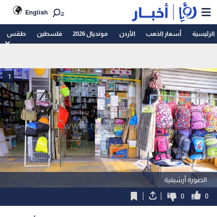
English
الرئيسية
أسعار الذهب
الأردن
مونديال 2026
فلسطين
طقس
1
الصورة أرشيفية
0
0