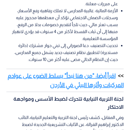
على مبررات معلنة.
الأزمة المالية: غالبية المدارس لا تملك رفاهية رفع الأسعار،
وسجلات الضمان الاجتماعي تؤكد أن معظمها محجوز عليه
بسبب تعثر مالي، حيث تلجأ لتقديم خصومات بدلا من الرفع،
منبها إلى أن ثبات القسط لأكثر من 4 سنوات قد يؤدي لانهيار
المؤسسة التعليمية.
تحديث التصنيف: دعا الصوراني إلى تبني حوار مشترك (دائرة
مستديرة) لتطبيق نظام تصنيف جديد يشمل جميع المدارس،
حيث إن النظام الحالي مضى عليه أكثر من 10 سنوات.
اقرأ أيضا: "من هنا نبدأ" يسلط الضوء على عوادم
المركبات وأثرها البيئي في الأردن
لجنة التربية النيابية تتحرك لضبط الأسس ومواجهة
الاحتكار
وفي المقابل، كشف رئيس لجنة التربية والتعليم النيابية، النائب
الدكتور إبراهيم القرالة، عن الآليات التشريعية الجديدة لضبط