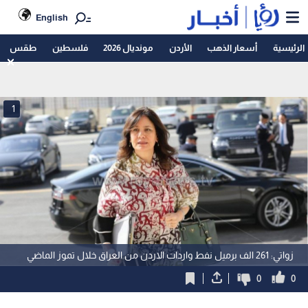
English
الرئيسية
أسعار الذهب
الأردن
مونديال 2026
فلسطين
طقس
1
زواتي: 261 الف برميل نفط واردات الاردن من العراق خلال تموز الماضي
0
0