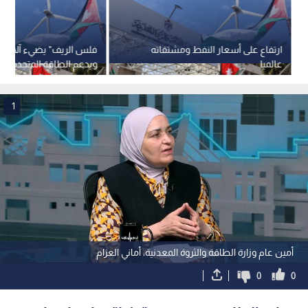
ارتفاع على أسعار النفط ومشتقاته
فلس الريف" يضيء آلاف ال
عالميا
ويدعم الطاقة المتجددة في
بالأرقام
1
أمين عام وزارة الطاقة والثروة المعدنية، أماني العزام
0
0