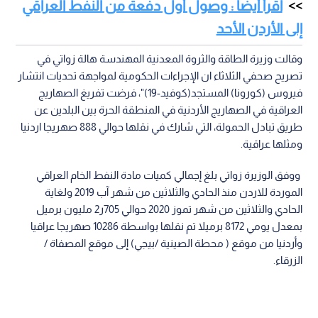
اقرأ أيضا : وصول أول دفعة من النفط العراقي
إلى الأردن الأحد
وقالت وزيرة الطاقة والثروة المعدنية المهندسة هالة زواتي في
تصريح صحفي الثلاثاء ان الإجراءات الحكومية لمواجهة تحديات انتشار
فيروس (كورونا) المستجد(كوفيد-19)"، فرضت تفريغ الصهاريج
العراقية في الصهاريج الأردنية في المنطقة الحرة بين البلدين عن
طريق تبادل الحمولة، التي شارك في نقلها حوالي 888 صهريجا اردنيا
ومثلها عراقية.
ووفق الوزيرة زواتي بلغ إجمالي كميات مادة النفط الخام العراقي
الموردة للاردن منذ الحادي والثلاثين من شهر آب 2019 ولغاية
الحادي والثلاثين من شهر تموز 2020 حوالي 705ر2 مليون برميل
بمعدل يومي 8172 برميلا تم نقلها بواسطة 10286 صهريجا عراقيا
وأردنيا من موقع ( محطة الصينية /بيجي) إلى موقع المصفاة /
الزرقاء.