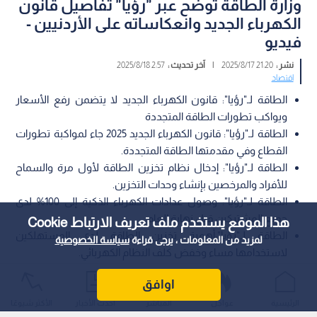
وزارة الطاقة توضح عبر "رؤيا" تفاصيل قانون
الكهرباء الجديد وانعكاساته على الأردنيين -
فيديو
نشر :
21:20 2025/8/17
|
آخر تحديث :
2:57 2025/8/18
اقتصاد
الطاقة لـ"رؤيا": قانون الكهرباء الجديد لا يتضمن رفع الأسعار
ويواكب تطورات الطاقة المتجددة
الطاقة لـ"رؤيا": قانون الكهرباء الجديد 2025 جاء لمواكبة تطورات
القطاع وفي مقدمتها الطاقة المتجددة.
الطاقة لـ"رؤيا": إدخال نظام تخزين الطاقة لأول مرة والسماح
للأفراد والمرخصين بإنشاء وحدات التخزين.
الطاقة لـ"رؤيا": وصول عدادات الكهرباء الذكية إلى 100% لدى
جميع المشتركين قبل نهاية العام.
هذا الموقع يستخدم ملف تعريف الارتباط Cookie
الطاقة لـ"رؤيا":أهمية تخزين الطاقة لدى المستهلكين
لمزيد من المعلومات ، يرجى قراءة
سياسة الخصوصية
لاستخدامها مساء وخفض كلف النظام الكهربائي.
أكدت أمين عام وزارة الطاقة والثروة المعدنية، أماني العزام، أن قانون
اوافق
الكهرباء الجديد لعام 2025 جاء ليحل محل القانون المؤقت المعمول
الرئيسية
عواجل
المباشر
أحدث الأخبار
الأكثر شيوعًا