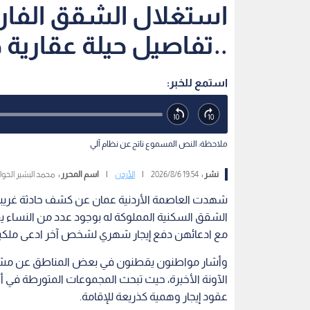
استغلال الشقق الفار
..تفاصيل حيلة عقارية
استمع للخبر:
ملاحظة: النص المسموع ناتج عن نظام آلي
نشر :
19:54 2026/8/6
|
الأردن
|
اسم المحرر :
محمد البشير الخوا
شهدت العاصمة الأردنية عمان عن كشف حادثة غريبة حي
الشقق السكنية المملوكة له بوجود عدد من النساء 
مع ادعائهن دفع إيجار شهري لشخص آخر ادعى ملكيت
وأشار مواطنون يقطنون في بعض المناطق عن مشاه
الآونة الأخيرة، حيث تبحث المجموعات المتورطة في أ
عقود إيجار وهمية كذريعة للإقامة.