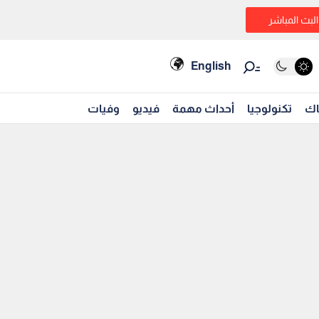
البث المباشر
English
اك
تكنولوجيا
أحداث مهمة
فيديو
وفيات