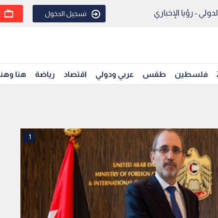
ولي - رؤيا الإخباري
تسجيل الدخول
فلسطين
طقس
عربي ودولي
اقتصاد
رياضة
هنا وهن
1