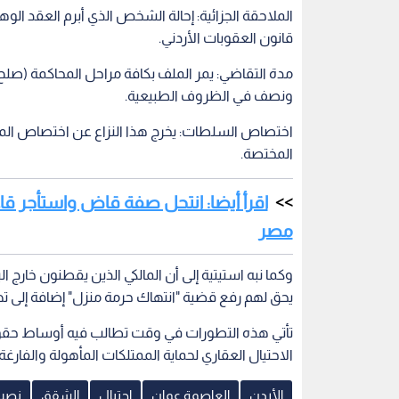
قانون العقوبات الأردني.
مدة التقاضي: يمر الملف بكافة مراحل المحاكمة (صلح
ونصف في الظروف الطبيعية.
اختصاص السلطات: يخرج هذا النزاع عن اختصاص المحا
المختصة.
اقرأ أيضا: انتحل صفة قاض واستأجر ق
مصر
وكما نبه استيتية إلى أن المالكي الذين يقطنون خار
يحق لهم رفع قضية "انتهاك حرمة منزل" إضافة إلى تهم
تأتي هذه التطورات في وقت تطالب فيه أوساط حقوق
الاحتيال العقاري لحماية الممتلكات المأهولة والفارغة
الأردن
العاصمة عمان
احتيال
الشقق
نصب 