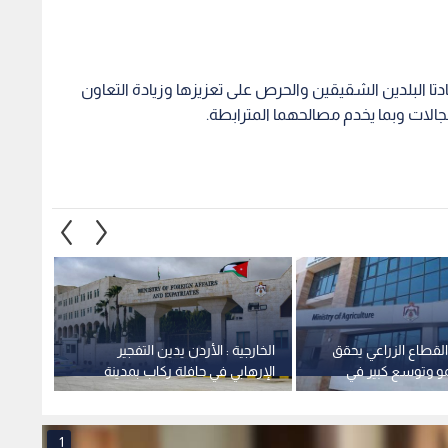
ادتا البلدين الشقيقين والحرص على تعزيزها وزيادة التعاون
ات وبما يخدم مصالحهما المترابطة.
 القطاع الزراعي يحقق
الخارجية : الأردن يدين التفجير
الأشغا
مو وتوسع كبير في
الإرهابي في حافلة ركاب بمدينة
معان -
طنية
جرمانا بريف دمشق في سوريا
1