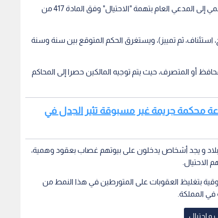
الملاحقة الجزائية: إحالة الشخص الذي أبرم العقد الوهمي إلى المدعي العام بتهمة "الاحتيال" وفق المادة 417 من
، استئناف، ثم تمييز)، ويستغرق الحكم المتوقع بين سنة وسنة
فظ أو المتصرف، حيث يتم توجيه المالكين حصرا إلى المحاكم
اعة محكمة جريمة غير مسبوقة تثير الجدل في
ج البلاد و يجد أشخاص يدخلون على بيوتهم غصاب بعقود وهمية،
 الاحتيال.
ية بتغليظ العقوبات على المتورطين في هذا النمط من
 في المملكة.
و احتيال