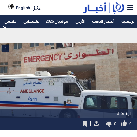
English
الرئيسية
أسعار الذهب
الأردن
مونديال 2026
فلسطين
طقس
1
ارشيفية
0
0