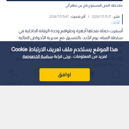
ملاحظة: النص المسموع ناتج عن نظام آلي
نشر :
15:37 2026/7/5
|
آخر تحديث :
15:47 2026/7/5
الأردن
أسفرت حملة نفذتها أجهزة وطواقم وحدة الرقابة الداخلية في
سلطة المياه، يوم الأحد، بالتنسيق مع مديرية الأحواض المائية
ومديرية مياه عين الباشا ومديرية الأمن العام عن ضبط اعتداءات
هذا الموقع يستخدم ملف تعريف الارتباط Cookie
عدة منازل تقوم بسحب خطوط مياه لتعبئة مياه صهاريج حيث تم
لمزيد من المعلومات ، يرجى قراءة
سياسة الخصوصية
إزالة الاعتداءات وفصل الخطوط وإعداد الضبوطات الخاصة ليتم
استكمال الإجراءات القانونية .
اوافق
الرئيسية
عواجل
المباشر
أحدث الأخبار
الأكثر شيوعًا