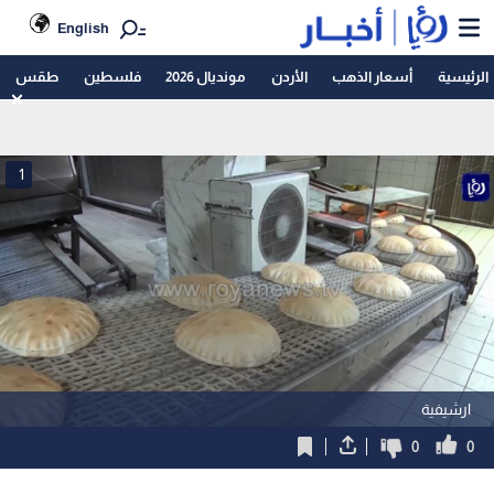
English
الرئيسية
أسعار الذهب
الأردن
مونديال 2026
فلسطين
طقس
1
ارشيفية
0
0