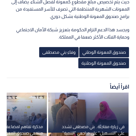
حيث يتم تخصيص مبلغ مقطوع كمعونة لفصل الشتاء، يضاف إلى
المعونات الشهرية المنتظمة التي تصرف للأسر المستفيدة من
برامج صندوق المعونة الوطنية بشكل دوري.
ويجسد هذا الدعم التزام الحكومة بتعزيز شبكة الأمان الاجتماعي
وحماية الفئات الأكثر ضعفا في المملكة.
صندوق المعونة الوطني
وفاء بني مصطفى
صندوق المعونة الوطنية
اقرأ أيضاً
في زيارة مفاجئة.. بني مصطفى تشدد
مذكرة تفاهم لمضاعفة ن
على "التسهيل" على مراجعي "التنمية"
منتفعي صندوق المعونة إلى 5