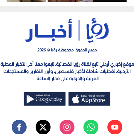
و"المعونة" في سحاب
جميع الحقوق محفوظة رؤيا © 2026
موقع إخباري أردني تابع لقناة رؤيا الفضائية. تابعوا معنا آخر الأخبار المحلية
الأردنية، تغطيات شاملة لأخبار فلسطين، وأبرز التقارير والمستجدات
العربية والدولية على مدار الساعة.