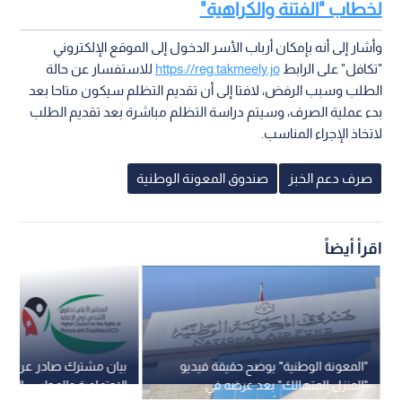
لخطاب "الفتنة والكراهية"
وأشار إلى أنه بإمكان أرباب الأسر الدخول إلى الموقع الإلكتروني
"تكافل" على الرابط
https://reg.takmeely.jo
للاستفسار عن حالة
الطلب وسبب الرفض، لافتا إلى أن تقديم التظلم سيكون متاحا بعد
بدء عملية الصرف، وسيتم دراسة التظلم مباشرة بعد تقديم الطلب
لاتخاذ الإجراء المناسب.
صرف دعم الخبز
صندوق المعونة الوطنية
اقرأ أيضاً
"المعونة الوطنية" يوضح حقيقة فيديو
بيان مشترك صادر عن وزارة
"المنزل المتهالك" بعد عرضه في
الاجتماعية والمجلس الأع