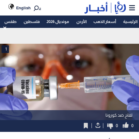
English
الرئيسية
أسعار الذهب
الأردن
مونديال 2026
فلسطين
طقس
1
لقاح ضد كورونا
0
0