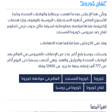
"لقاح كورونا"
ويأتي هذا الإعلان بعدما اتهمت بريطانيا والولايات المتحدة وكندا
الأسبوع الماضي أجهزة الاستخبارات الروسية بالوقوف وراء هجمات
إلكترونية نفذها قراصنة معلوماتية لسرقة نتائج بحوث ترمي لتطوير
لقاح ضد فيروس كورونا المستجد.
وقد نفى الكرملين نفيا قاطعا هذه الاتهامات.
وسجلت روسيا رابع أكبر عدد من الإصابات بالفيروس في العالم بعد
الولايات المتحدة والبرازيل والهند. وهي أحصت رسميا حتى اليوم أكثر
من 777 ألف إصابة بينها ما يزيد عن 12400 وفاة.
كورونا
كورونا المستجد
العالم في مواجهة كورونا
لقاح كورونا
كورونا في روسيا
اقرأ أيضاً