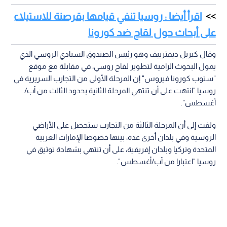
اقرأ أيضا : روسيا تنفي قيامها بقرصنة للاستيلاء
على أبحاث حول لقاح ضد كورونا
وقال كيريل ديمترييف وهو رئيس الصندوق السيادي الروسي الذي
يمول البحوث الرامية لتطوير لقاح روسي، في مقابلة مع موقع
"ستوب كورونا فيروس" إن المرحلة الأولى من التجارب السريرية في
روسيا "انتهت على أن تنتهي المرحلة الثانية بحدود الثالث من آب/
أغسطس".
ولفت إلى أن المرحلة الثالثة من التجارب ستحصل على الأراضي
الروسية وفي بلدان أخرى عدة، بينها خصوصا الإمارات العربية
المتحدة وتركيا وبلدان إفريقية، على أن تنتهي بشهادة توثيق في
روسيا "اعتبارا من آب/أغسطس".