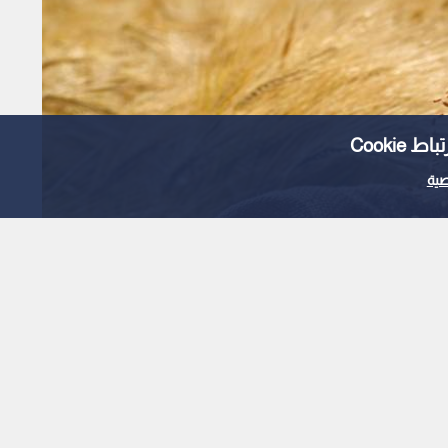
Cooki
ية
يد فترة توريد القمح