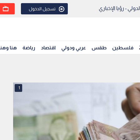
ولي - رؤيا الإخباري
تسجيل الدخول
فلسطين
طقس
عربي ودولي
اقتصاد
رياضة
هنا وهن
1