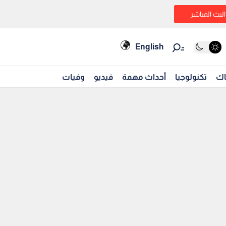
البث المباشر
English
اك
تكنولوجيا
أحداث مهمة
فيديو
وفيات